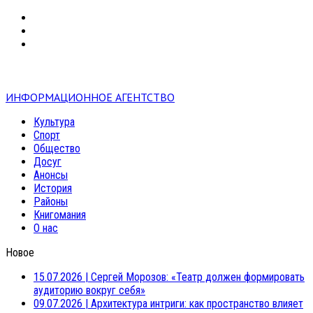
VK
RSS
mail
ИНФОРМАЦИОННОЕ АГЕНТСТВО
Культура
Спорт
Общество
Досуг
Анонсы
История
Районы
Книгомания
О нас
Новое
15.07.2026
|
Сергей Морозов: «Театр должен формировать
аудиторию вокруг себя»
09.07.2026
|
Архитектура интриги: как пространство влияет