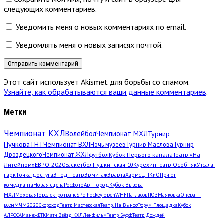
следующих комментариев.
Уведомить меня о новых комментариях по email.
Уведомлять меня о новых записях почтой.
Этот сайт использует Akismet для борьбы со спамом.
Узнайте, как обрабатываются ваши данные комментариев
.
Метки
Чемпионат КХЛ
Волейбол
Чемпионат МХЛ
Турнир
Пучкова
ТНТ
Чемпионат ВХЛ
Ночь музеев
Турнир Маслова
Турнир
Дроздецкого
Чемпионат ЖХЛ
футбол
Кубок Первого канала
Театр «На
Литейном»
ЕВРО-2020
Баскетбол
Пушкинская-10
Курёхин
Театр Особняк
Упсала-
парк
Точка доступа
Этюд-театр
Эрмитаж
Эрарта
Хармс
ЦПКиО
Приют
комедианта
Новая сцена
Росфото
Арт-город
Кубок Вызова
МХЛ
Моховая
Горэлектротранс
SPb hockey open
WHF
Патласов
ТЮЗ
Маяковка
Опера —
всем
МЧМ2020
Скороход
Театр Мастерская
Театр. На Вынос
Форум Площадка
Кубок
АЛРОСА
Манеж
БТК
Матч Звёзд КХЛ
Ленфильм
Театр Буфф
Театр Дождей