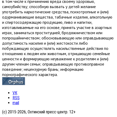
в том числе к причинению вреда своему здоровью,
самоубийству; способную вызвать у детей желание
употребить наркотические средства, психотропные и (или)
одурманивающие вещества, табачные изделия, алкогольную
и спиртосодержащую продукцию, пиво и напитки,
изготавливаемые на его основе, принять участие в азартных
играх, заниматься проституцией, бродяжничеством или
попрошайничеством; обосновывающую или оправдывающую
допустимость насилия и (или) жестокости либо
побуждающую осуществлять насильственные действия по
отношению к людям или животным, отрицающую семейные
ценности и формирующую неуважение к родителям и (или)
другим членам семьи; оправдывающую противоправное
поведение; нецензурную брань; информацию
порнографического характера.
VK
RSS
mail
(с) 2015-2026, Охтинский пресс-центр. 12+