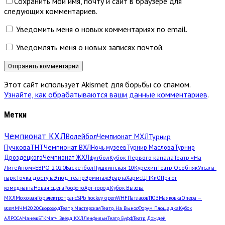
Сохранить мои имя, почту и сайт в браузере для
следующих комментариев.
Уведомить меня о новых комментариях по email.
Уведомлять меня о новых записях почтой.
Этот сайт использует Akismet для борьбы со спамом.
Узнайте, как обрабатываются ваши данные комментариев
.
Метки
Чемпионат КХЛ
Волейбол
Чемпионат МХЛ
Турнир
Пучкова
ТНТ
Чемпионат ВХЛ
Ночь музеев
Турнир Маслова
Турнир
Дроздецкого
Чемпионат ЖХЛ
футбол
Кубок Первого канала
Театр «На
Литейном»
ЕВРО-2020
Баскетбол
Пушкинская-10
Курёхин
Театр Особняк
Упсала-
парк
Точка доступа
Этюд-театр
Эрмитаж
Эрарта
Хармс
ЦПКиО
Приют
комедианта
Новая сцена
Росфото
Арт-город
Кубок Вызова
МХЛ
Моховая
Горэлектротранс
SPb hockey open
WHF
Патласов
ТЮЗ
Маяковка
Опера —
всем
МЧМ2020
Скороход
Театр Мастерская
Театр. На Вынос
Форум Площадка
Кубок
АЛРОСА
Манеж
БТК
Матч Звёзд КХЛ
Ленфильм
Театр Буфф
Театр Дождей