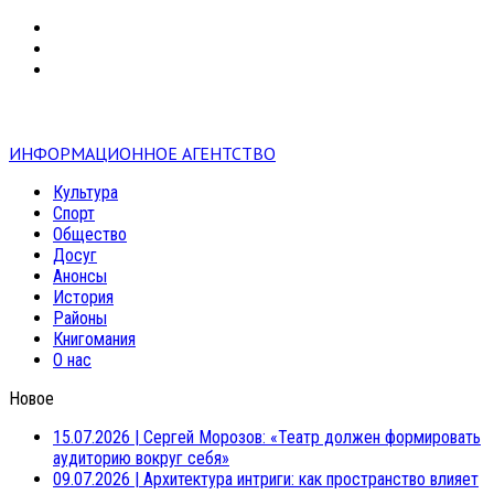
VK
RSS
mail
ИНФОРМАЦИОННОЕ АГЕНТСТВО
Культура
Спорт
Общество
Досуг
Анонсы
История
Районы
Книгомания
О нас
Новое
15.07.2026
|
Сергей Морозов: «Театр должен формировать
аудиторию вокруг себя»
09.07.2026
|
Архитектура интриги: как пространство влияет