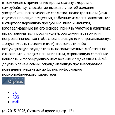
в том числе к причинению вреда своему здоровью,
самоубийству; способную вызвать у детей желание
употребить наркотические средства, психотропные и (или)
одурманивающие вещества, табачные изделия, алкогольную
и спиртосодержащую продукцию, пиво и напитки,
изготавливаемые на его основе, принять участие в азартных
играх, заниматься проституцией, бродяжничеством или
попрошайничеством; обосновывающую или оправдывающую
допустимость насилия и (или) жестокости либо
побуждающую осуществлять насильственные действия по
отношению к людям или животным, отрицающую семейные
ценности и формирующую неуважение к родителям и (или)
другим членам семьи; оправдывающую противоправное
поведение; нецензурную брань; информацию
порнографического характера.
VK
RSS
mail
(с) 2015-2026, Охтинский пресс-центр. 12+