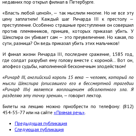
недавних пор открыл филиал в Петербурге.
«Власть любой ценой», — так мыслили многие. Но не все эту
цену заплатили! Каждый шаг Ричарда III к престолу —
преступление. Особенно страшные преступления он совершил
против племянников, принцев, которых приказал убить. У
Шекспира он убивает сам — это преувеличение. Но какая, по
сути, разница? Он ведь приказал убить этих мальчиков!
И финал жизни Ричарда III, последнее сражение, 1585 год,
где солдат разрубил ему голову вместе с короной… Вот он,
апофеоз судьбы, наполненной бесконечным злодейством!
«Ричард III, английский король 15 века — человек, который по
мысли Шекспира (описавшего его в бессмертной трагедии
«Ричард III») является воплощением абсолютного зла. Я
разделяю эту точку зрения»,
— говорит лектор.
Билеты на лекцию можно приобрести по телефону: (812)
454-55-77 или на сайте
«Прямая речь»
.
Предыдущая публикация
Следующая публикация