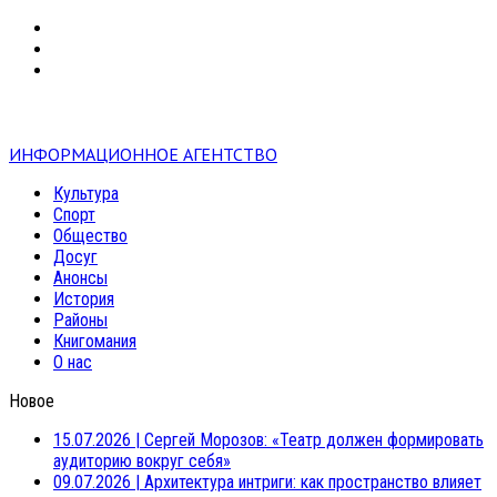
VK
RSS
mail
ИНФОРМАЦИОННОЕ АГЕНТСТВО
Культура
Спорт
Общество
Досуг
Анонсы
История
Районы
Книгомания
О нас
Новое
15.07.2026
|
Сергей Морозов: «Театр должен формировать
аудиторию вокруг себя»
09.07.2026
|
Архитектура интриги: как пространство влияет