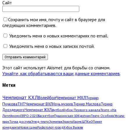
Сайт
Сохранить мои имя, почту и сайт в браузере для
следующих комментариев.
Уведомить меня о новых комментариях по email.
Уведомлять меня о новых записях почтой.
Этот сайт использует Akismet для борьбы со спамом.
Узнайте, как обрабатываются ваши данные комментариев
.
Метки
Чемпионат КХЛ
Волейбол
Чемпионат МХЛ
Турнир
Пучкова
ТНТ
Чемпионат ВХЛ
Ночь музеев
Турнир Маслова
Турнир
Дроздецкого
Чемпионат ЖХЛ
футбол
Кубок Первого канала
Театр «На
Литейном»
ЕВРО-2020
Баскетбол
Пушкинская-10
Курёхин
Театр Особняк
Упсала-
парк
Точка доступа
Этюд-театр
Эрмитаж
Эрарта
Хармс
ЦПКиО
Приют
комедианта
Новая сцена
Росфото
Арт-город
Кубок Вызова