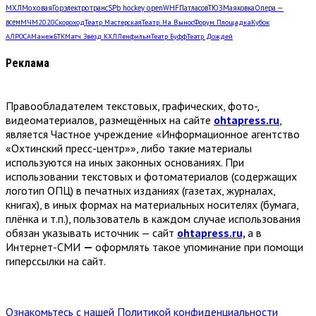
МХЛ
Моховая
Горэлектротранс
SPb hockey open
WHF
Патласов
ТЮЗ
Маяковка
Опера —
всем
МЧМ2020
Скороход
Театр Мастерская
Театр. На Вынос
Форум Площадка
Кубок
АЛРОСА
Манеж
БТК
Матч Звёзд КХЛ
Ленфильм
Театр Буфф
Театр Дождей
Реклама
Правообладателем текстовых, графических, фото-,
видеоматериалов, размещённых на сайте
ohtapress.ru
,
является Частное учреждение «Информационное агентство
«Охтинский пресс-центр»», либо такие материалы
используются на иных законных основаниях. При
использовании текстовых и фотоматериалов (содержащих
логотип ОПЦ) в печатных изданиях (газетах, журналах,
книгах), в иных формах на материальных носителях (бумага,
плёнка и т.п.), пользователь в каждом случае использования
обязан указывать источник — сайт
ohtapress.ru,
а в
Интернет-СМИ
—
оформлять такое упоминание при помощи
гиперссылки на сайт.
Ознакомьтесь с нашей Политикой конфиденциальности