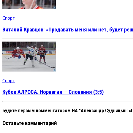
Спорт
Виталий Кравцов: «Продавать меня или нет, будет ре
Спорт
Кубок АЛРОСА. Норвегия — Словения (3:5)
Будьте первым комментатором
НА "Александр Судницын: «П
Оставьте комментарий