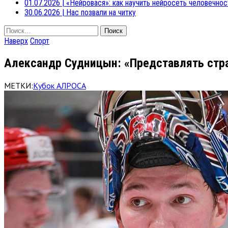
01.07.2026
|
«Нейровася»: как научить нейросеть человечнос
30.06.2026
|
Нас позвали на читку
Найти:
Наверх
Спорт
Александр Судницын: «Представлять стра
МЕТКИ:
Кубок АЛРОСА