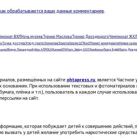
 как обрабатываются ваши данные комментариев
.
пионат ВХЛ
Ночь музеев
Турнир Маслова
Турнир Дроздецкого
Чемпионат ЖХ
рк
Точка доступа
Этюд-театр
Эрмитаж
Эрарта
Хармс
ЦПКиО
Приют комедианта
Новая сцен
Вынос
Форум Площадка
Кубок АЛРОСА
Манеж
БТК
Матч Звёзд КХЛ
Ленфильм
Театр Буфф
Театр Дожд
ериалов, размещённых на сайте
ohtapress.ru
, является Частно
х основаниях. При использовании текстовых и фотоматериалов 
бумага, плёнка и т.п.), пользователь в каждом случае использов
ерссылки на сайт.
формацию, которая побуждает детей к совершению действий, пр
ую вызвать у детей желание употребить наркотические средств