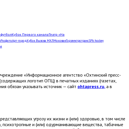
Л
футбол
Кубок Первого канала
Театр «На
а
Росфото
Арт-город
Кубок Вызова МХЛ
Моховая
Горэлектротранс
SPb hockey
ей
е учреждение «Информационное агентство «Охтинский пресс-
(содержащих логотип ОПЦ) в печатных изданиях (газетах,
ания обязан указывать источник — сайт
ohtapress.ru,
а в
едставляющих угрозу их жизни и (или) здоровью, в том числе
а, психотропные и (или) одурманивающие вещества, табачные