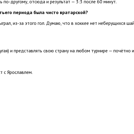
ть по-другому, отсюда и результат — 3:3 после 60 минут.
етьего периода была чисто вратарской?
ыграл, из-за этого гол. Думаю, что в хоккее нет неберущихся ш
гая) и представлять свою страну на любом турнире — почётно и
кт с Ярославлем.