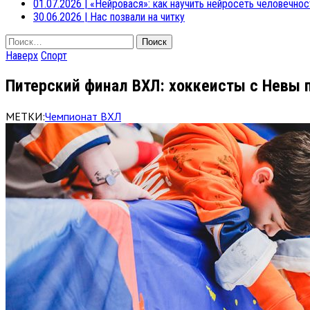
01.07.2026
|
«Нейровася»: как научить нейросеть человечнос
30.06.2026
|
Нас позвали на читку
Найти:
Наверх
Спорт
Питерский финал ВХЛ: хоккеисты с Невы
МЕТКИ:
Чемпионат ВХЛ