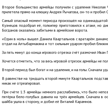
Второе большинство армейцы получили с удаления Николая Ч
прилетела прямо на клюшку Андрея Рычагова, он-то и пробил 
Самый опасный момент периода произошёл на одиннадцатой м
Кузнецов подобрал её, голкипер приготовился к атаке, но 
Богданов оказались забитыми в армейские ворота.
«Один в ноль» вышел Данила Квартальнов с вратарём динамовц
отдал на Алтыбармакяна и тот сильным ударом пробил ближн
За пять минут до конца игрового отрезка счёт размочил Иван
Хочется отметить, что за весь игровой отрезок армейцы не пол
Второй период был богат и на удаления, и на голы. Сначала у
В равенстве на тридцать второй минуте Квартальнов подста
никак не отреагировал.
При счёте 1:3 армейцы немного расслабились, что было непо
пятёрка бело-голубых давила на трёх армейцев. Сначала в 
шайба ушла в сторону, и добил её Виталий Карамнов.