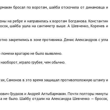
армакян бросал по воротам, шайба отскочила от динамовца и
ны на ребре и направилась к воротам Богданова. Константин
осок, шайба ушла на сантиметр выше. А Шевченко, Коренев и
тно закрепились в зоне противника. Денис Александров с угла
о помехи вратарю не было выявлено.
 наоборот, играло грубее, чем обычно.
тах, Самонов в это время защищал противоположную штангу и
рлович-Грудков и Андрей Алтыбармакян. Почти полторы минуты
та не было. Шайбу отдали на Александра Шевченко — бросок,