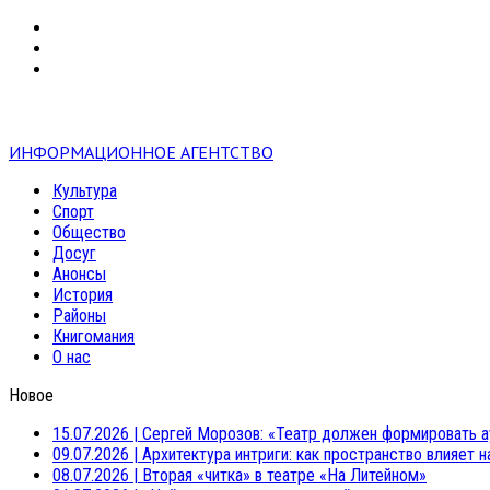
VK
RSS
mail
ИНФОРМАЦИОННОЕ АГЕНТСТВО
Культура
Спорт
Общество
Досуг
Анонсы
История
Районы
Книгомания
О нас
Новое
15.07.2026
|
Сергей Морозов: «Театр должен формировать а
09.07.2026
|
Архитектура интриги: как пространство влияет 
08.07.2026
|
Вторая «читка» в театре «На Литейном»