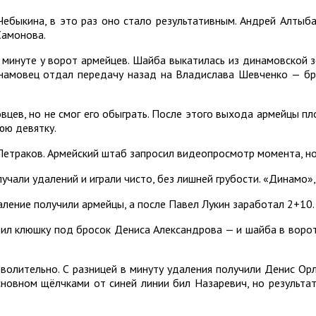
ебыкина, в это раз оно стало результативным. Андрей Алтыб
Самонова.
инуте у ворот армейцев. Шайба выкатилась из динамовской зо
динамовец отдал передачу назад на Владислава Шевченко — бр
ев, но не смог его обыграть. После этого выхода армейцы пло
юю девятку.
 Петраков. Армейский штаб запросил видеопросмотр момента, н
учали удалений и играли чисто, без лишней грубости. «Динамо»,
даление получили армейцы, а после Павел Лукин заработал 2+10.
вил клюшку под бросок Дениса Александрова — и шайба в воро
зволительно. С разницей в минуту удаления получили Денис О
основном щёлчками от синей линии бил Назаревич, но результа