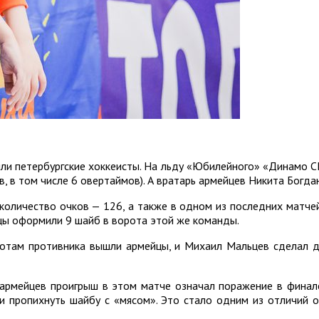
ли петербургские хоккеисты. На льду «Юбилейного» «Динамо СП
, в том числе 6 овертаймов). А вратарь армейцев Никита Богда
 количество очков — 126, а также в одном из последних матч
йцы оформили 9 шайб в ворота этой же команды.
отам противника вышли армейцы, и Михаил Мальцев сделал д
я армейцев проигрыш в этом матче означал поражение в финале
и пропихнуть шайбу с «мясом». Это стало одним из отличий о