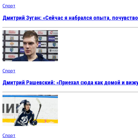
Спорт
Дмитрий Зуган: «Сейчас я набрался опыта, почувство
Спорт
Дмитрий Рашевский: «Приехал сюда как домой и вижу
Спорт