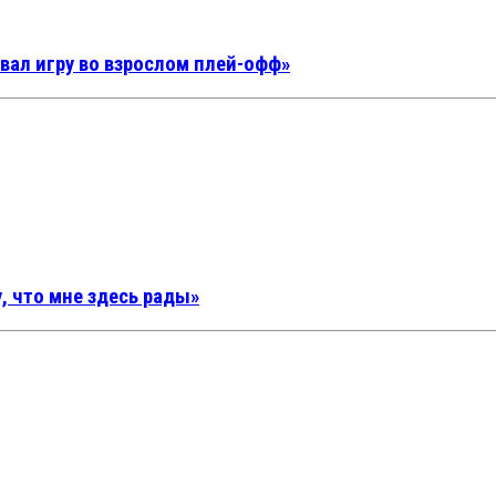
вал игру во взрослом плей-офф»
, что мне здесь рады»