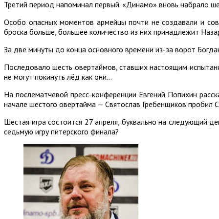
Третий период напоминал первый. «Динамо» вновь набрало ше
Особо опасных моментов армейцы почти не создавали и сове
броска больше, большее количество из них принадлежит Наза
За две минуты до конца основного времени из-за ворот Богда
Последовало шесть овертаймов, ставших настоящим испытание
не могут покинуть лёд как они…
На послематчевой пресс-конференции Евгений Попихин расска
начале шестого овертайма — Святослав Гребенщиков пробил Са
Шестая игра состоится 27 апреля, буквально на следующий де
седьмую игру питерского финала?