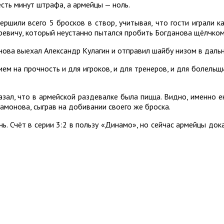
сть минут штрафа, а армейцы — ноль.
ршили всего 5 бросков в створ, учитывая, что гости играли 
ревичу, который неустанно пытался пробить Богданова щёлчком
нова выехал Александр Кулагин и отправил шайбу низом в даль
м на прочность и для игроков, и для тренеров, и для болельщ
зал, что в армейской раздевалке была пицца. Видно, именно е
монова, сыграв на добивании своего же броска.
нь. Счёт в серии 3:2 в пользу «Динамо», но сейчас армейцы до