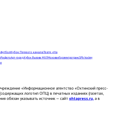
Л
футбол
Кубок Первого канала
Театр «На
а
Росфото
Арт-город
Кубок Вызова МХЛ
Моховая
Горэлектротранс
SPb hockey
ей
е учреждение «Информационное агентство «Охтинский пресс-
(содержащих логотип ОПЦ) в печатных изданиях (газетах,
ания обязан указывать источник — сайт
ohtapress.ru,
а в