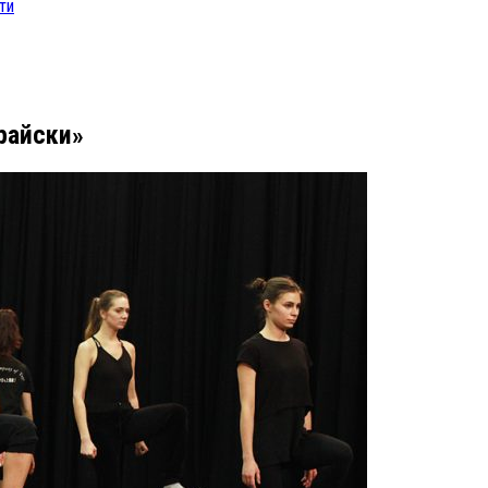
ти
райски»