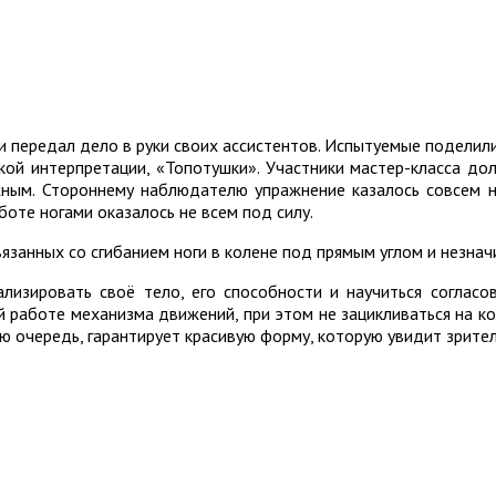
ки передал дело в руки своих ассистентов. Испытуемые поделили
сской интерпретации, «Топотушки». Участники мастер-класса до
ижным. Стороннему наблюдателю упражнение казалось совсем н
оте ногами оказалось не всем под силу.
язанных со сгибанием ноги в колене под прямым углом и незна
лизировать своё тело, его способности и научиться согласо
 работе механизма движений, при этом не зацикливаться на ко
ою очередь, гарантирует красивую форму, которую увидит зрител