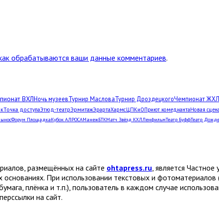
 как обрабатываются ваши данные комментариев
.
пионат ВХЛ
Ночь музеев
Турнир Маслова
Турнир Дроздецкого
Чемпионат ЖХ
рк
Точка доступа
Этюд-театр
Эрмитаж
Эрарта
Хармс
ЦПКиО
Приют комедианта
Новая сцен
Вынос
Форум Площадка
Кубок АЛРОСА
Манеж
БТК
Матч Звёзд КХЛ
Ленфильм
Театр Буфф
Театр Дожд
ериалов, размещённых на сайте
ohtapress.ru
, является Частно
х основаниях. При использовании текстовых и фотоматериалов 
бумага, плёнка и т.п.), пользователь в каждом случае использов
ерссылки на сайт.