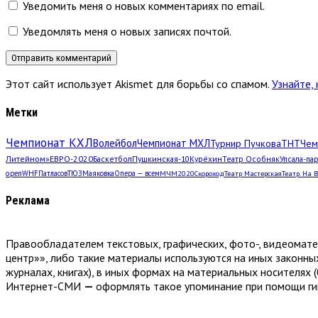
Уведомить меня о новых комментариях по email.
Уведомлять меня о новых записях почтой.
Этот сайт использует Akismet для борьбы со спамом.
Узнайте,
Метки
Чемпионат КХЛ
Волейбол
Чемпионат МХЛ
Турнир Пучкова
ТНТ
Чем
Литейном»
ЕВРО-2020
Баскетбол
Пушкинская-10
Курёхин
Театр Особняк
Упсала-па
open
WHF
Патласов
ТЮЗ
Маяковка
Опера — всем
МЧМ2020
Скороход
Театр Мастерская
Театр. На 
Реклама
Правообладателем текстовых, графических, фото-, видеомат
центр»», либо такие материалы используются на иных законны
журналах, книгах), в иных формах на материальных носителях (
Интернет-СМИ
—
оформлять такое упоминание при помощи гип