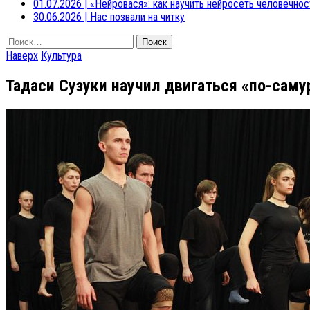
01.07.2026
|
«Нейровася»: как научить нейросеть человечнос
30.06.2026
|
Нас позвали на читку
Найти:
Наверх
Культура
Тадаси Сузуки научил двигаться «по-саму