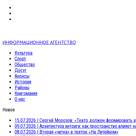
VK
RSS
mail
ИНФОРМАЦИОННОЕ АГЕНТСТВО
Культура
Спорт
Общество
Досуг
Анонсы
История
Районы
Книгомания
О нас
Новое
15.07.2026
|
Сергей Морозов: «Театр должен формировать а
09.07.2026
|
Архитектура интриги: как пространство влияет 
08.07.2026
|
Вторая «читка» в театре «На Литейном»