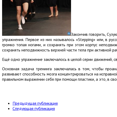
Закончив говорить, Сузу
упражнения. Первое из них называлось «Stepping» или, в ру
громко топая ногами, и сохранять при этом корпус неподв
сохранять неподвижность верхней части тела при активной раб
Ещё одно упражнение заключалось в целой серии движений, св
Основная задача тренинга заключалась в том, чтобы проана
развивают способность мозга концентрироваться на исправной
правильном выражении себя при помощи пластики, а это, в св
Предыдущая публикация
Следующая публикация