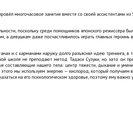
провёл многочасовое занятие вместе со своей ассистентами из 
ьности, поскольку среди помощников японского режиссёра были 
м, а девушкам даже посчастливилось играть главных героинь в 
нах и с карманами наружу долго разъяснял идею тренинга, в то
ьной школе не преподают метод Тадаси Сузуки, но зато он п
ые составляющие нашего тела: центр тяжести, дыхание и умен
 этого мы используем энергию — кислород, который получаем в
казаться на его психологическом здоровье, поэтому ему важно 