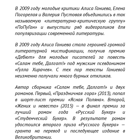
В 2009 году молодые критики Алиса Ганиева, Елена
Погорелая и Валерия Пустовая объединились в так
называемую «литературно-критическую группу»
«ПоПуГан» и выпустили ряд видеороликов для
популяризации современной литературы.
В 2009 году Алиса Ганиева стала героиней громкой
литературной мистификации, получив премию
«Дебют» для молодых писателей за повесть
«Салам тебе, Далгат!» под мужским псевдонимом
«Гулла Хирачев». С тех пор тексты Ганиевой
неизменно получали много бурных откликов.
Автор сборника «Салам тебе, Далгат!» и двух
романов. Первый, «Праздничная гора» (2013), попал
в шорт-лист премии «Ясная Поляна». Второй,
«Жених и невеста» (2015) — в финал премии за
лучший роман года «Русский Букер» и
«Студенческий Букер». В результате роман
удостоился второго приза «Русского Букера» —
гранта на перевод и последующее издание в
Великобритании.