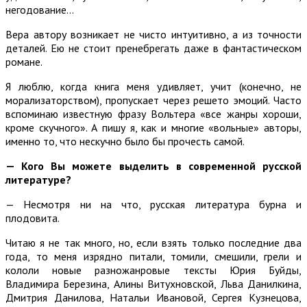
негодование…
Вера автору возникает не чисто интуитивно, а из точности
деталей. Ею не стоит пренебрегать даже в фантастическом
романе.
Я люблю, когда книга меня удивляет, учит (конечно, не
морализаторством), пропускает через решето эмоций. Часто
вспоминаю известную фразу Вольтера «все жанры хороши,
кроме скучного». А пишу я, как и многие «вольные» авторы,
именно то, что нескучно было бы прочесть самой.
— Кого Вы можете выделить в современной русской
литературе?
— Несмотря ни на что, русская литература бурна и
плодовита.
Читаю я не так много, но, если взять только последние два
года, то меня изрядно питали, томили, смешили, грели и
кололи новые разножанровые тексты Юрия Буйды,
Владимира Березина, Алины Витухновской, Льва Данилкина,
Дмитрия Данилова, Натальи Ивановой, Сергея Кузнецова,