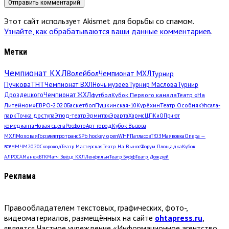
Этот сайт использует Akismet для борьбы со спамом.
Узнайте, как обрабатываются ваши данные комментариев
.
Метки
Чемпионат КХЛ
Волейбол
Чемпионат МХЛ
Турнир
Пучкова
ТНТ
Чемпионат ВХЛ
Ночь музеев
Турнир Маслова
Турнир
Дроздецкого
Чемпионат ЖХЛ
футбол
Кубок Первого канала
Театр «На
Литейном»
ЕВРО-2020
Баскетбол
Пушкинская-10
Курёхин
Театр Особняк
Упсала-
парк
Точка доступа
Этюд-театр
Эрмитаж
Эрарта
Хармс
ЦПКиО
Приют
комедианта
Новая сцена
Росфото
Арт-город
Кубок Вызова
МХЛ
Моховая
Горэлектротранс
SPb hockey open
WHF
Патласов
ТЮЗ
Маяковка
Опера —
всем
МЧМ2020
Скороход
Театр Мастерская
Театр. На Вынос
Форум Площадка
Кубок
АЛРОСА
Манеж
БТК
Матч Звёзд КХЛ
Ленфильм
Театр Буфф
Театр Дождей
Реклама
Правообладателем текстовых, графических, фото-,
видеоматериалов, размещённых на сайте
ohtapress.ru
,
является Частное учреждение «Информационное агентство