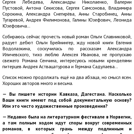
Сергея Лебедева, Александры Николаенко, Валерии
Пустовой, Антона Секисова, Сергея Самсонова, Владимира
Сорокина, Александра Снегирёва, Анны Старобинец, Анны
Тугаревой, Андрея Филимонова, Галины Юзефович, Леонида
Юзефовича…
Собираюсь сейчас прочесть новый роман Ольги Славниковой,
радует дебют Ольги Брейнингер, жду новой книги Евгения
Водолазкина, соскучилась по рассказам Александра
Иличевского, тихо люблю Алексея Иванова, не пропускаю
свежего Романа Сенчина, интересуюсь новыми кренделями
питерцев Андрея Аствацатурова и Германа Садулаева…
Список можно продолжать ещё на два абзаца, но смысл ясен.
Хороших авторов много и весьма.
— Вы пишете истории Кавказа, Дагестана. Насколько
Ваши книги имеют под собой документальную основу?
Или это чисто художественные произведения?
— Недавно была на литературном фестивале в Норвегии,
а там полным ходом идут споры вокруг современных
романов, в которых грань между подлинным и