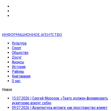
VK
RSS
mail
ИНФОРМАЦИОННОЕ АГЕНТСТВО
Культура
Спорт
Общество
Досуг
Анонсы
История
Районы
Книгомания
О нас
Новое
15.07.2026
|
Сергей Морозов: «Театр должен формировать
аудиторию вокруг себя»
09.07.2026
|
Архитектура интриги: как пространство влияет