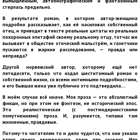
вымышленным, автобиографическим и фантазийным
стерлась предельно.
В результате роман, в котором автор-женщина
подробно рассказывает, как её насиловал собственный
отец, и приводит в тексте реальные цитаты из реальных
похоронных эпитафий своему реальному отцу, тотчас же
вызывает в обществе этический мальстрём, и газетчики
пускаются в жаркие расследования, — правда или
неправда?
Другой норвежский автор, которому ещё нет
пятидесяти, только что издал шеститомный роман о
собственной жизни, со всеми интимными подробностями,
и его бывшая жена уже публично это подтвердила…
В моём случае всё иначе. Моя проза — это абсолютный
фикшн, но при этом не фэнтези, не исторический эпос.
Это реалистическая (с постмодернистскими
помутнениями) проза. И, разумеется, типажи там
жизненные, правдивые.
Потому-то читателям то и дело чудится, что они узнали
вдруг своего двоюродного дядю или соседку. Или