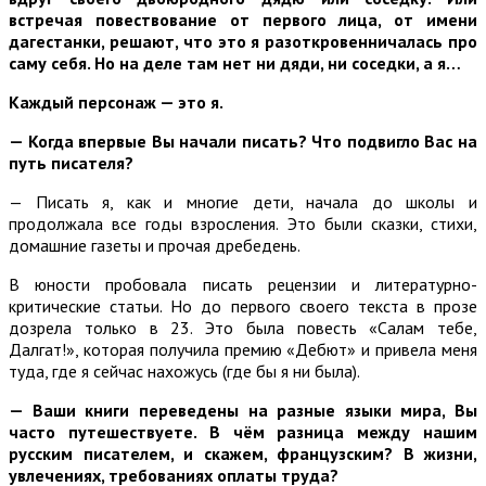
встречая повествование от первого лица, от имени
дагестанки, решают, что это я разоткровенничалась про
саму себя. Но на деле там нет ни дяди, ни соседки, а я…
Каждый персонаж — это я.
— Когда впервые Вы начали писать? Что подвигло Вас на
путь писателя?
— Писать я, как и многие дети, начала до школы и
продолжала все годы взросления. Это были сказки, стихи,
домашние газеты и прочая дребедень.
В юности пробовала писать рецензии и литературно-
критические статьи. Но до первого своего текста в прозе
дозрела только в 23. Это была повесть «Салам тебе,
Далгат!», которая получила премию «Дебют» и привела меня
туда, где я сейчас нахожусь (где бы я ни была).
— Ваши книги переведены на разные языки мира, Вы
часто путешествуете. В чём разница между нашим
русским писателем, и скажем, французским? В жизни,
увлечениях, требованиях оплаты труда?