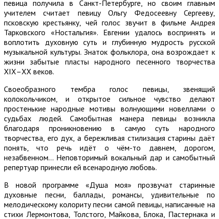
певица получила в Санкт-Петербурге, но своим главным
учителем считает певицу Ольгу Федосеевну Сергееву,
псковскую крестьянку, чей голос звучит в фильме Андрея
Тарковского «Ностальгия». Евгении удалось воспринять и
воплотить духовную суть и глубинную мудрость русской
музыкальной культуры. Знаток фольклора, она возрождает к
жизни забытые пласты народного песенного творчества
ХIХ–ХХ веков.
Своеобразного тембра голос певицы, звенящий
колокольчиком, и открытое сильное чувство делают
простенькие народные мотивы волнующими новеллами о
судьбах людей. Самобытная манера певицы возникла
благодаря проникновению в самую суть народного
творчества, его дух, а бережливая стилизация старины даёт
понять, что речь идёт о чём-то давнем, дорогом,
незабвенном… Неповторимый вокальный дар и самобытный
репертуар принесли ей всенародную любовь.
В новой программе «Душа моя» прозвучат старинные
духовные песни, баллады, романсы, удивительные по
мелодическому колориту песни самой певицы, написанные на
стихи Лермонтова, Толстого, Майкова, Блока, Пастернака и