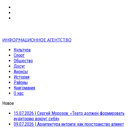
VK
RSS
mail
ИНФОРМАЦИОННОЕ АГЕНТСТВО
Культура
Спорт
Общество
Досуг
Анонсы
История
Районы
Книгомания
О нас
Новое
15.07.2026
|
Сергей Морозов: «Театр должен формировать
аудиторию вокруг себя»
09.07.2026
|
Архитектура интриги: как пространство влияет