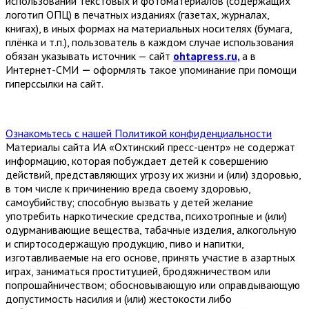
использовании текстовых и фотоматериалов (содержащих
логотип ОПЦ) в печатных изданиях (газетах, журналах,
книгах), в иных формах на материальных носителях (бумага,
плёнка и т.п.), пользователь в каждом случае использования
обязан указывать источник — сайт
ohtapress.ru,
а в
Интернет-СМИ
—
оформлять такое упоминание при помощи
гиперссылки на сайт.
Ознакомьтесь с нашей Политикой конфиденциальности
Материалы сайта ИА «Охтинский пресс-центр» не содержат
информацию, которая побуждает детей к совершению
действий, представляющих угрозу их жизни и (или) здоровью,
в том числе к причинению вреда своему здоровью,
самоубийству; способную вызвать у детей желание
употребить наркотические средства, психотропные и (или)
одурманивающие вещества, табачные изделия, алкогольную
и спиртосодержащую продукцию, пиво и напитки,
изготавливаемые на его основе, принять участие в азартных
играх, заниматься проституцией, бродяжничеством или
попрошайничеством; обосновывающую или оправдывающую
допустимость насилия и (или) жестокости либо