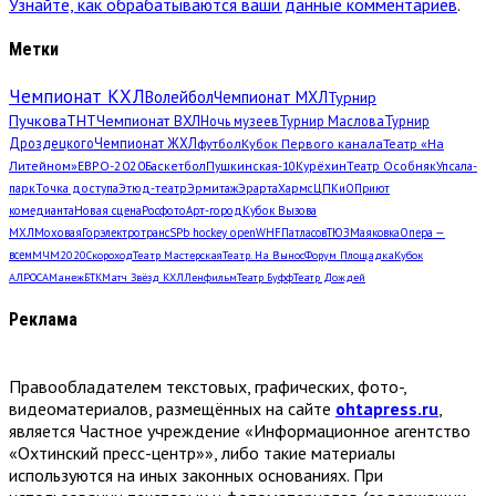
Узнайте, как обрабатываются ваши данные комментариев
.
Метки
Чемпионат КХЛ
Волейбол
Чемпионат МХЛ
Турнир
Пучкова
ТНТ
Чемпионат ВХЛ
Ночь музеев
Турнир Маслова
Турнир
Дроздецкого
Чемпионат ЖХЛ
футбол
Кубок Первого канала
Театр «На
Литейном»
ЕВРО-2020
Баскетбол
Пушкинская-10
Курёхин
Театр Особняк
Упсала-
парк
Точка доступа
Этюд-театр
Эрмитаж
Эрарта
Хармс
ЦПКиО
Приют
комедианта
Новая сцена
Росфото
Арт-город
Кубок Вызова
МХЛ
Моховая
Горэлектротранс
SPb hockey open
WHF
Патласов
ТЮЗ
Маяковка
Опера —
всем
МЧМ2020
Скороход
Театр Мастерская
Театр. На Вынос
Форум Площадка
Кубок
АЛРОСА
Манеж
БТК
Матч Звёзд КХЛ
Ленфильм
Театр Буфф
Театр Дождей
Реклама
Правообладателем текстовых, графических, фото-,
видеоматериалов, размещённых на сайте
ohtapress.ru
,
является Частное учреждение «Информационное агентство
«Охтинский пресс-центр»», либо такие материалы
используются на иных законных основаниях. При