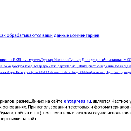
 как обрабатываются ваши данные комментариев
.
пионат ВХЛ
Ночь музеев
Турнир Маслова
Турнир Дроздецкого
Чемпионат ЖХ
рк
Точка доступа
Этюд-театр
Эрмитаж
Эрарта
Хармс
ЦПКиО
Приют комедианта
Новая сцен
Вынос
Форум Площадка
Кубок АЛРОСА
Манеж
БТК
Матч Звёзд КХЛ
Ленфильм
Театр Буфф
Театр Дожд
ериалов, размещённых на сайте
ohtapress.ru
, является Частно
х основаниях. При использовании текстовых и фотоматериалов 
бумага, плёнка и т.п.), пользователь в каждом случае использов
ерссылки на сайт.