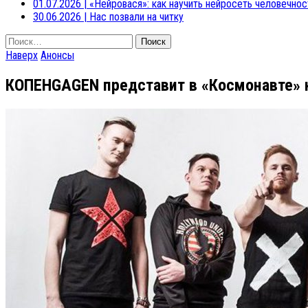
01.07.2026
|
«Нейровася»: как научить нейросеть человечнос
30.06.2026
|
Нас позвали на читку
Найти:
Наверх
Анонсы
КОПЕНGAGEN представит в «Космонавте» 