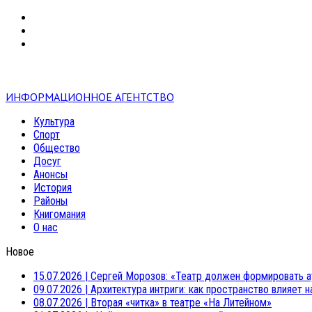
VK
RSS
mail
ИНФОРМАЦИОННОЕ АГЕНТСТВО
Культура
Спорт
Общество
Досуг
Анонсы
История
Районы
Книгомания
О нас
Новое
15.07.2026
|
Сергей Морозов: «Театр должен формировать а
09.07.2026
|
Архитектура интриги: как пространство влияет 
08.07.2026
|
Вторая «читка» в театре «На Литейном»