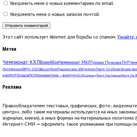
Уведомить меня о новых комментариях по email.
Уведомлять меня о новых записях почтой.
Этот сайт использует Akismet для борьбы со спамом.
Узнайте,
Метки
Чемпионат КХЛ
Волейбол
Чемпионат МХЛ
Турнир Пучкова
ТНТ
Чем
Литейном»
ЕВРО-2020
Баскетбол
Пушкинская-10
Курёхин
Театр Особняк
Упсала-па
open
WHF
Патласов
ТЮЗ
Маяковка
Опера — всем
МЧМ2020
Скороход
Театр Мастерская
Театр. На 
Реклама
Правообладателем текстовых, графических, фото-, видеомат
центр»», либо такие материалы используются на иных законны
журналах, книгах), в иных формах на материальных носителях (
Интернет-СМИ
—
оформлять такое упоминание при помощи гип