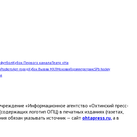
Л
футбол
Кубок Первого канала
Театр «На
а
Росфото
Арт-город
Кубок Вызова МХЛ
Моховая
Горэлектротранс
SPb hockey
ей
е учреждение «Информационное агентство «Охтинский пресс-
(содержащих логотип ОПЦ) в печатных изданиях (газетах,
ания обязан указывать источник — сайт
ohtapress.ru,
а в