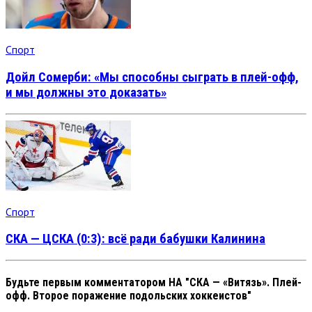
Спорт
Дойл Сомерби: «Мы способны сыграть в плей-офф,
и мы должны это доказать»
Спорт
СКА — ЦСКА (0:3): всё ради бабушки Калинина
Будьте первым комментатором
НА "СКА — «Витязь». Плей-
офф. Второе поражение подольских хоккеистов"