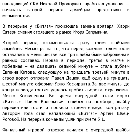
нападающий СКА Николай Прохоркин заработал удаление —
начинать второй период армейцам предстояло в
меньшинстве.
В перерыве у «Витязя» произошла замена вратаря: Харри
Сятери сменил стоявшего в рамке Игоря Сапрыкина.
Второй период ознаменовался сразу тремя шайбами
армейцев. Несмотря на то, что перед каждым голом гости
оставались в меньшинстве, все три шайбы были заброшены в
равных составах. Первая в периоде, третья в матче и
победная — на двадцать седьмой минуте — стала дублем
Евгения Кетова, следующую на тридцать третьей минуте в
створ ворот отправил Павел Дацюк, ещё одну на тридцать
шестой минуте оформил Ярно Коскиранта. За две минуты до
конца периода гостям удалось пробить ворота, охраняемые
Микко Коскиненом. Во время очередной атаки ворот
«Витязя» Павел Валерьевич ошибся на подборе, шайбу
перехватили гости и провели стремительную контратаку.
Автором гола стал нападающий «Витязя» Артём Швец-
Роговой. На перерыв команды ушли при счёте 5:1.
Финальный игровой отрезок начался с очередной шайбы