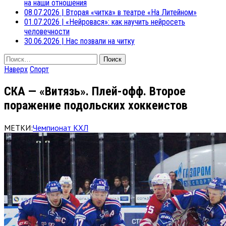
на наши отношения
08.07.2026
|
Вторая «читка» в театре «На Литейном»
01.07.2026
|
«Нейровася»: как научить нейросеть
человечности
30.06.2026
|
Нас позвали на читку
Найти:
Наверх
Спорт
СКА — «Витязь». Плей-офф. Второе
поражение подольских хоккеистов
МЕТКИ:
Чемпионат КХЛ