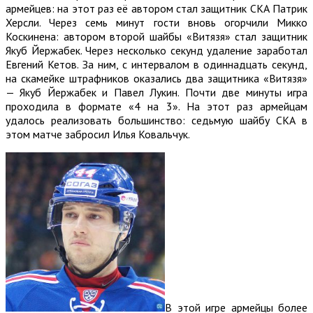
армейцев: на этот раз её автором стал защитник СКА Патрик
Херсли. Через семь минут гости вновь огорчили Микко
Коскинена: автором второй шайбы «Витязя» стал защитник
Якуб Йержабек. Через несколько секунд удаление заработал
Евгений Кетов. За ним, с интервалом в одиннадцать секунд,
на скамейке штрафников оказались два защитника «Витязя»
— Якуб Йержабек и Павел Лукин. Почти две минуты игра
проходила в формате «4 на 3». На этот раз армейцам
удалось реализовать большинство: седьмую шайбу СКА в
этом матче забросил Илья Ковальчук.
В этой игре армейцы более