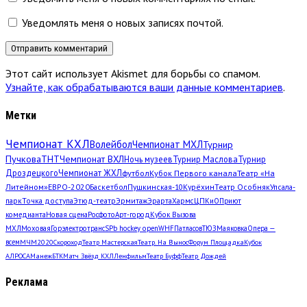
Уведомлять меня о новых записях почтой.
Этот сайт использует Akismet для борьбы со спамом.
Узнайте, как обрабатываются ваши данные комментариев
.
Метки
Чемпионат КХЛ
Волейбол
Чемпионат МХЛ
Турнир
Пучкова
ТНТ
Чемпионат ВХЛ
Ночь музеев
Турнир Маслова
Турнир
Дроздецкого
Чемпионат ЖХЛ
футбол
Кубок Первого канала
Театр «На
Литейном»
ЕВРО-2020
Баскетбол
Пушкинская-10
Курёхин
Театр Особняк
Упсала-
парк
Точка доступа
Этюд-театр
Эрмитаж
Эрарта
Хармс
ЦПКиО
Приют
комедианта
Новая сцена
Росфото
Арт-город
Кубок Вызова
МХЛ
Моховая
Горэлектротранс
SPb hockey open
WHF
Патласов
ТЮЗ
Маяковка
Опера —
всем
МЧМ2020
Скороход
Театр Мастерская
Театр. На Вынос
Форум Площадка
Кубок
АЛРОСА
Манеж
БТК
Матч Звёзд КХЛ
Ленфильм
Театр Буфф
Театр Дождей
Реклама