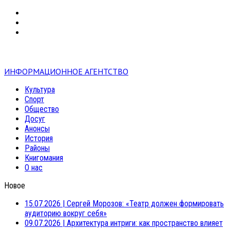
VK
RSS
mail
ИНФОРМАЦИОННОЕ АГЕНТСТВО
Культура
Спорт
Общество
Досуг
Анонсы
История
Районы
Книгомания
О нас
Новое
15.07.2026
|
Сергей Морозов: «Театр должен формировать
аудиторию вокруг себя»
09.07.2026
|
Архитектура интриги: как пространство влияет