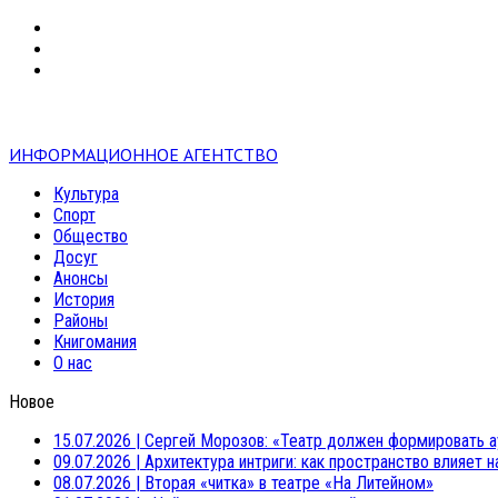
VK
RSS
mail
ИНФОРМАЦИОННОЕ АГЕНТСТВО
Культура
Спорт
Общество
Досуг
Анонсы
История
Районы
Книгомания
О нас
Новое
15.07.2026
|
Сергей Морозов: «Театр должен формировать а
09.07.2026
|
Архитектура интриги: как пространство влияет 
08.07.2026
|
Вторая «читка» в театре «На Литейном»