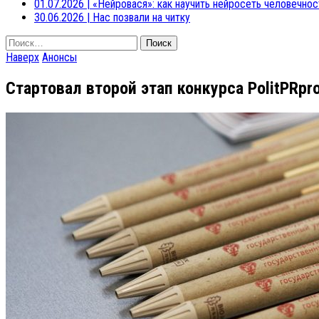
01.07.2026
|
«Нейровася»: как научить нейросеть человечнос
30.06.2026
|
Нас позвали на читку
Найти:
Наверх
Анонсы
Стартовал второй этап конкурса PolitPRpr