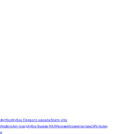
Л
футбол
Кубок Первого канала
Театр «На
а
Росфото
Арт-город
Кубок Вызова МХЛ
Моховая
Горэлектротранс
SPb hockey
ей