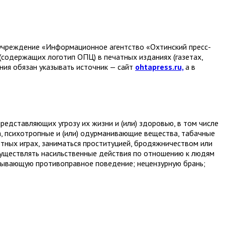
е учреждение «Информационное агентство «Охтинский пресс-
(содержащих логотип ОПЦ) в печатных изданиях (газетах,
ания обязан указывать источник — сайт
ohtapress.ru,
а в
едставляющих угрозу их жизни и (или) здоровью, в том числе
а, психотропные и (или) одурманивающие вещества, табачные
ртных играх, заниматься проституцией, бродяжничеством или
ществлять насильственные действия по отношению к людям
дывающую противоправное поведение; нецензурную брань;