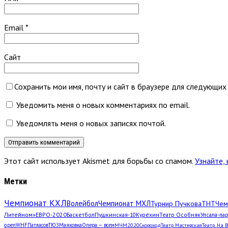
Email
*
Сайт
Сохранить мои имя, почту и сайт в браузере для следующих
Уведомить меня о новых комментариях по email.
Уведомлять меня о новых записях почтой.
Этот сайт использует Akismet для борьбы со спамом.
Узнайте,
Метки
Чемпионат КХЛ
Волейбол
Чемпионат МХЛ
Турнир Пучкова
ТНТ
Чем
Литейном»
ЕВРО-2020
Баскетбол
Пушкинская-10
Курёхин
Театр Особняк
Упсала-па
open
WHF
Патласов
ТЮЗ
Маяковка
Опера — всем
МЧМ2020
Скороход
Театр Мастерская
Театр. На 