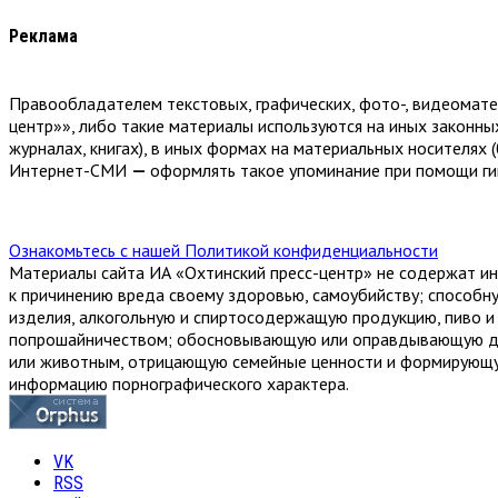
Реклама
Правообладателем текстовых, графических, фото-, видеомат
центр»», либо такие материалы используются на иных законны
журналах, книгах), в иных формах на материальных носителях (
Интернет-СМИ
—
оформлять такое упоминание при помощи гип
Ознакомьтесь с нашей Политикой конфиденциальности
Материалы сайта ИА «Охтинский пресс-центр» не содержат ин
к причинению вреда своему здоровью, самоубийству; способн
изделия, алкогольную и спиртосодержащую продукцию, пиво и н
попрошайничеством; обосновывающую или оправдывающую доп
или животным, отрицающую семейные ценности и формирующую
информацию порнографического характера.
VK
RSS