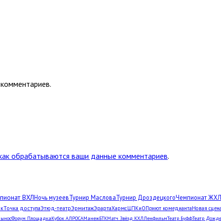
 комментариев.
 как обрабатываются ваши данные комментариев
.
пионат ВХЛ
Ночь музеев
Турнир Маслова
Турнир Дроздецкого
Чемпионат ЖХ
рк
Точка доступа
Этюд-театр
Эрмитаж
Эрарта
Хармс
ЦПКиО
Приют комедианта
Новая сцен
Вынос
Форум Площадка
Кубок АЛРОСА
Манеж
БТК
Матч Звёзд КХЛ
Ленфильм
Театр Буфф
Театр Дожд