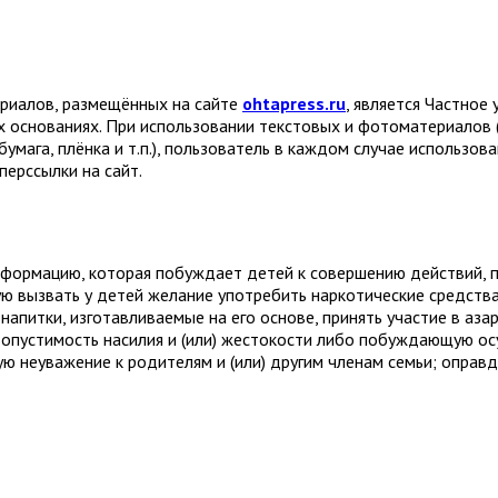
ериалов, размещённых на сайте
ohtapress.ru
, является Частно
х основаниях. При использовании текстовых и фотоматериалов 
бумага, плёнка и т.п.), пользователь в каждом случае использов
ерссылки на сайт.
формацию, которая побуждает детей к совершению действий, пр
ую вызвать у детей желание употребить наркотические средств
апитки, изготавливаемые на его основе, принять участие в аза
устимость насилия и (или) жестокости либо побуждающую осу
 неуважение к родителям и (или) другим членам семьи; оправ