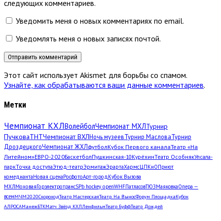
следующих комментариев.
Уведомить меня о новых комментариях по email.
Уведомлять меня о новых записях почтой.
Этот сайт использует Akismet для борьбы со спамом.
Узнайте, как обрабатываются ваши данные комментариев
.
Метки
Чемпионат КХЛ
Волейбол
Чемпионат МХЛ
Турнир
Пучкова
ТНТ
Чемпионат ВХЛ
Ночь музеев
Турнир Маслова
Турнир
Дроздецкого
Чемпионат ЖХЛ
футбол
Кубок Первого канала
Театр «На
Литейном»
ЕВРО-2020
Баскетбол
Пушкинская-10
Курёхин
Театр Особняк
Упсала-
парк
Точка доступа
Этюд-театр
Эрмитаж
Эрарта
Хармс
ЦПКиО
Приют
комедианта
Новая сцена
Росфото
Арт-город
Кубок Вызова
МХЛ
Моховая
Горэлектротранс
SPb hockey open
WHF
Патласов
ТЮЗ
Маяковка
Опера —
всем
МЧМ2020
Скороход
Театр Мастерская
Театр. На Вынос
Форум Площадка
Кубок
АЛРОСА
Манеж
БТК
Матч Звёзд КХЛ
Ленфильм
Театр Буфф
Театр Дождей