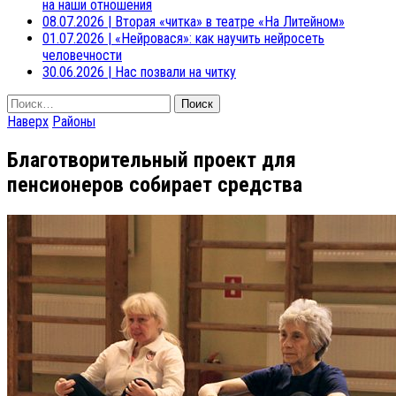
на наши отношения
08.07.2026
|
Вторая «читка» в театре «На Литейном»
01.07.2026
|
«Нейровася»: как научить нейросеть
человечности
30.06.2026
|
Нас позвали на читку
Найти:
Наверх
Районы
Благотворительный проект для
пенсионеров собирает средства