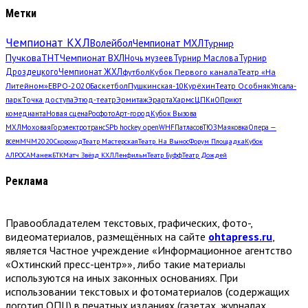
Метки
Чемпионат КХЛ
Волейбол
Чемпионат МХЛ
Турнир
Пучкова
ТНТ
Чемпионат ВХЛ
Ночь музеев
Турнир Маслова
Турнир
Дроздецкого
Чемпионат ЖХЛ
футбол
Кубок Первого канала
Театр «На
Литейном»
ЕВРО-2020
Баскетбол
Пушкинская-10
Курёхин
Театр Особняк
Упсала-
парк
Точка доступа
Этюд-театр
Эрмитаж
Эрарта
Хармс
ЦПКиО
Приют
комедианта
Новая сцена
Росфото
Арт-город
Кубок Вызова
МХЛ
Моховая
Горэлектротранс
SPb hockey open
WHF
Патласов
ТЮЗ
Маяковка
Опера —
всем
МЧМ2020
Скороход
Театр Мастерская
Театр. На Вынос
Форум Площадка
Кубок
АЛРОСА
Манеж
БТК
Матч Звёзд КХЛ
Ленфильм
Театр Буфф
Театр Дождей
Реклама
Правообладателем текстовых, графических, фото-,
видеоматериалов, размещённых на сайте
ohtapress.ru
,
является Частное учреждение «Информационное агентство
«Охтинский пресс-центр»», либо такие материалы
используются на иных законных основаниях. При
использовании текстовых и фотоматериалов (содержащих
логотип ОПЦ) в печатных изданиях (газетах, журналах,