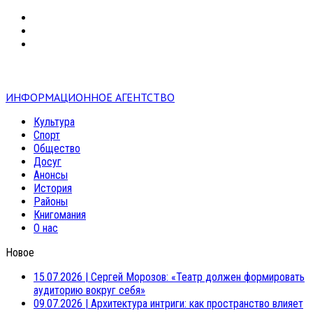
VK
RSS
mail
ИНФОРМАЦИОННОЕ АГЕНТСТВО
Культура
Спорт
Общество
Досуг
Анонсы
История
Районы
Книгомания
О нас
Новое
15.07.2026
|
Сергей Морозов: «Театр должен формировать
аудиторию вокруг себя»
09.07.2026
|
Архитектура интриги: как пространство влияет