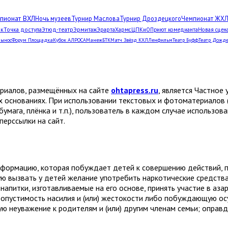
пионат ВХЛ
Ночь музеев
Турнир Маслова
Турнир Дроздецкого
Чемпионат ЖХ
рк
Точка доступа
Этюд-театр
Эрмитаж
Эрарта
Хармс
ЦПКиО
Приют комедианта
Новая сцен
Вынос
Форум Площадка
Кубок АЛРОСА
Манеж
БТК
Матч Звёзд КХЛ
Ленфильм
Театр Буфф
Театр Дожд
ериалов, размещённых на сайте
ohtapress.ru
, является Частно
х основаниях. При использовании текстовых и фотоматериалов 
бумага, плёнка и т.п.), пользователь в каждом случае использов
ерссылки на сайт.
формацию, которая побуждает детей к совершению действий, пр
ую вызвать у детей желание употребить наркотические средств
апитки, изготавливаемые на его основе, принять участие в аза
устимость насилия и (или) жестокости либо побуждающую осу
 неуважение к родителям и (или) другим членам семьи; оправ