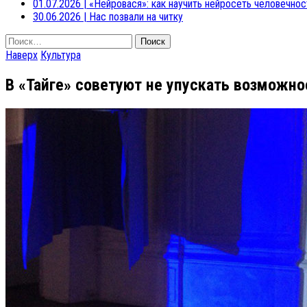
01.07.2026
|
«Нейровася»: как научить нейросеть человечнос
30.06.2026
|
Нас позвали на читку
Найти:
Наверх
Культура
В «Тайге» советуют не упускать возможно