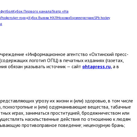
Л
футбол
Кубок Первого канала
Театр «На
а
Росфото
Арт-город
Кубок Вызова МХЛ
Моховая
Горэлектротранс
SPb hockey
ей
е учреждение «Информационное агентство «Охтинский пресс-
(содержащих логотип ОПЦ) в печатных изданиях (газетах,
ания обязан указывать источник — сайт
ohtapress.ru,
а в
едставляющих угрозу их жизни и (или) здоровью, в том числе
а, психотропные и (или) одурманивающие вещества, табачные
ртных играх, заниматься проституцией, бродяжничеством или
ществлять насильственные действия по отношению к людям
дывающую противоправное поведение; нецензурную брань;