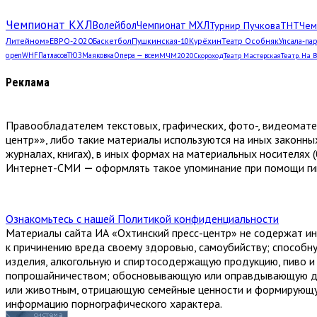
Чемпионат КХЛ
Волейбол
Чемпионат МХЛ
Турнир Пучкова
ТНТ
Чем
Литейном»
ЕВРО-2020
Баскетбол
Пушкинская-10
Курёхин
Театр Особняк
Упсала-па
open
WHF
Патласов
ТЮЗ
Маяковка
Опера — всем
МЧМ2020
Скороход
Театр Мастерская
Театр. На 
Реклама
Правообладателем текстовых, графических, фото-, видеомат
центр»», либо такие материалы используются на иных законны
журналах, книгах), в иных формах на материальных носителях (
Интернет-СМИ
—
оформлять такое упоминание при помощи гип
Ознакомьтесь с нашей Политикой конфиденциальности
Материалы сайта ИА «Охтинский пресс-центр» не содержат ин
к причинению вреда своему здоровью, самоубийству; способн
изделия, алкогольную и спиртосодержащую продукцию, пиво и н
попрошайничеством; обосновывающую или оправдывающую доп
или животным, отрицающую семейные ценности и формирующую
информацию порнографического характера.