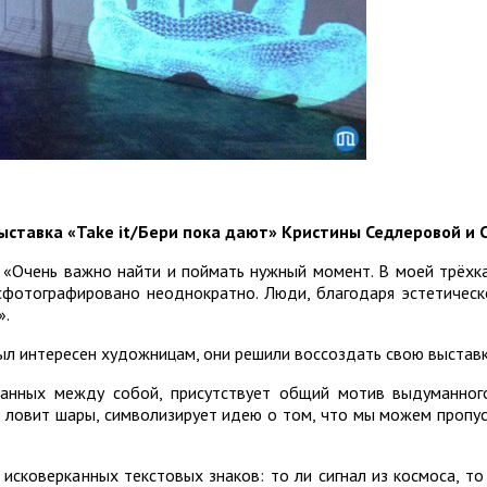
выставка «Take it/Бери пока дают» Кристины Седлеровой и 
 «Очень важно найти и поймать нужный момент. В моей трёхкан
сфотографировано неоднократно. Люди, благодаря эстетичес
».
ыл интересен художницам, они решили воссоздать свою выставк
занных между собой, присутствует общий мотив выдуманного
не ловит шары, символизирует идею о том, что мы можем пропус
исковерканных текстовых знаков: то ли сигнал из космоса, т