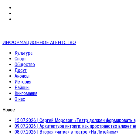
VK
RSS
mail
ИНФОРМАЦИОННОЕ АГЕНТСТВО
Культура
Спорт
Общество
Досуг
Анонсы
История
Районы
Книгомания
О нас
Новое
15.07.2026
|
Сергей Морозов: «Театр должен формировать а
09.07.2026
|
Архитектура интриги: как пространство влияет 
08.07.2026
|
Вторая «читка» в театре «На Литейном»