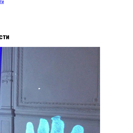
ти
сти