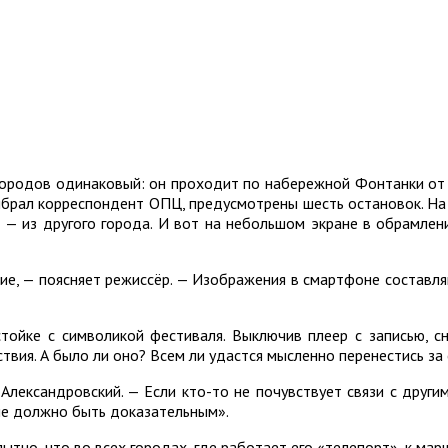
ородов одинаковый: он проходит по набережной Фонтанки от у
ыбрал корреспондент ОПЦ, предусмотрены шесть остановок. На
— из другого города. И вот на небольшом экране в обрамлен
ие, — поясняет режиссёр. — Изображения в смартфоне составля
тойке с символикой фестиваля. Выключив плеер с записью, с
твия. А было ли оно? Всем ли удастся мысленно перенестись за
Александровский. — Если кто-то не почувствует связи с други
 не должно быть доказательным».
ытно, что во всех городах, где работает его «телепорт», к ма