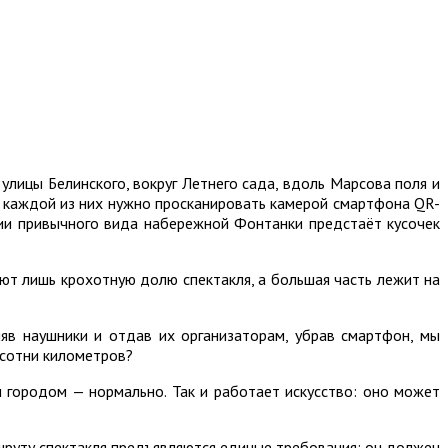
лицы Белинского, вокруг Летнего сада, вдоль Марсова поля и
 каждой из них нужно просканировать камерой смартфона QR-
ии привычного вида набережной Фонтанки предстаёт кусочек
ют лишь крохотную долю спектакля, а большая часть лежит на
няв наушники и отдав их организаторам, убрав смартфон, мы
 сотни километров?
м городом — нормально. Так и работает искусство: оно может
ршруту спектакля предъявляются единые требования: он должен