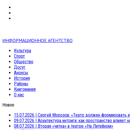
VK
RSS
mail
ИНФОРМАЦИОННОЕ АГЕНТСТВО
Культура
Спорт
Общество
Досуг
Анонсы
История
Районы
Книгомания
О нас
Новое
15.07.2026
|
Сергей Морозов: «Театр должен формировать а
09.07.2026
|
Архитектура интриги: как пространство влияет 
08.07.2026
|
Вторая «читка» в театре «На Литейном»