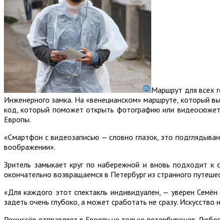
Маршрут для всех г
Инженерного замка. На «венецианском» маршруте, который в
код, который поможет открыть фотографию или видеосюжет 
Европы.
«Смартфон с видеозаписью — словно глазок, это подглядыван
воображении».
Зритель замыкает круг по набережной и вновь подходит к с
окончательно возвращаемся в Петербург из странного путешес
«Для каждого этот спектакль индивидуален, — уверен Семён 
задеть очень глубоко, а может сработать не сразу. Искусство
Режиссёр отправляет в Европу не только петербуржцев. Любоп