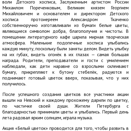
воли Детского хосписа, Заслуженным артистом России
Михаилом Пореченковым, Великим князем Георгием
Михайловичем и основателем и директором Детского
хосписа протоиереем Александром Ткаченко
собственноручно изготавливали из бумаги белые цветы,
являющиеся символом добра, благополучия и чистоты. В
помещении литературного кафе царила мирная творческая
атмосфера. Маленькие подопечные хосписа улыбались
каждую минуту, поскольку были заняты делом. Видеть улыбку
на их губах, видеть огонёк в их глазах — самая большая
награда. Родители, преподаватели и гости с умилением
наблюдали, как дети наравне со взрослыми склеивают
бумагу, прикрепляют к бутону стебелёк, радуются и
поднимают готовый цветок вверх, показывая, что у них
получилось.
После успешного создания цветков все участники акции
вышли на Невский и каждому прохожему дарили по цветку,
по частичке своей души. Жители Петербурга с
благодарностью принимали цветы и улыбались. Первый день
лета радовал ярким солнцем, играла музыка.
Акция «Белый цветок» проводится для того, чтобы развить в