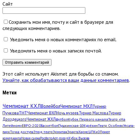
Сайт
Сохранить мои имя, почту и сайт в браузере для
следующих комментариев.
Уведомить меня о новых комментариях по email.
Уведомлять меня о новых записях почтой.
Этот сайт использует Akismet для борьбы со спамом.
Узнайте, как обрабатываются ваши данные комментариев
.
Метки
Чемпионат КХЛ
Волейбол
Чемпионат МХЛ
Турнир
Пучкова
ТНТ
Чемпионат ВХЛ
Ночь музеев
Турнир Маслова
Турнир
Дроздецкого
Чемпионат ЖХЛ
футбол
Кубок Первого канала
Театр «На
Литейном»
ЕВРО-2020
Баскетбол
Пушкинская-10
Курёхин
Театр Особняк
Упсала-
парк
Точка доступа
Этюд-театр
Эрмитаж
Эрарта
Хармс
ЦПКиО
Приют
комедианта
Новая сцена
Росфото
Арт-город
Кубок Вызова