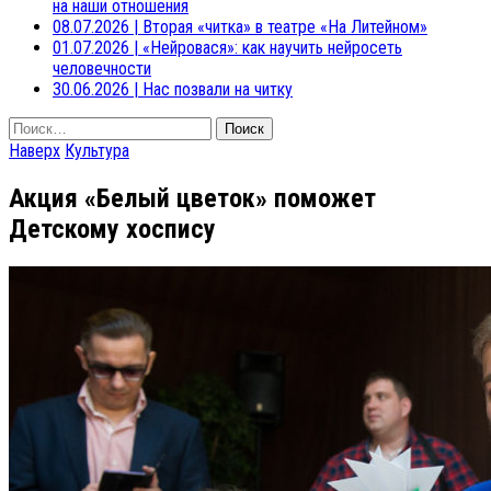
на наши отношения
08.07.2026
|
Вторая «читка» в театре «На Литейном»
01.07.2026
|
«Нейровася»: как научить нейросеть
человечности
30.06.2026
|
Нас позвали на читку
Найти:
Наверх
Культура
Акция «Белый цветок» поможет
Детскому хоспису