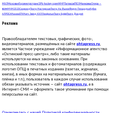
МХЛ
Моховая
Горэлектротранс
SPb hockey open
WHF
Патласов
ТЮЗ
Маяковка
Опера —
всем
МЧМ2020
Скороход
Театр Мастерская
Театр. На Вынос
Форум Площадка
Кубок
АЛРОСА
Манеж
БТК
Матч Звёзд КХЛ
Ленфильм
Театр Буфф
Театр Дождей
Реклама
Правообладателем текстовых, графических, фото-,
видеоматериалов, размещённых на сайте
ohtapress.ru
,
является Частное учреждение «Информационное агентство
«Охтинский пресс-центр»», либо такие материалы
используются на иных законных основаниях. При
использовании текстовых и фотоматериалов (содержащих
логотип ОПЦ) в печатных изданиях (газетах, журналах,
книгах), в иных формах на материальных носителях (бумага,
плёнка и т.п.), пользователь в каждом случае использования
обязан указывать источник — сайт
ohtapress.ru,
а в
Интернет-СМИ
—
оформлять такое упоминание при помощи
гиперссылки на сайт.
Ознакомьтесь с нашей Политикой конфиденциальности