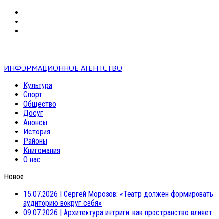
VK
RSS
mail
ИНФОРМАЦИОННОЕ АГЕНТСТВО
Культура
Спорт
Общество
Досуг
Анонсы
История
Районы
Книгомания
О нас
Новое
15.07.2026
|
Сергей Морозов: «Театр должен формировать
аудиторию вокруг себя»
09.07.2026
|
Архитектура интриги: как пространство влияет