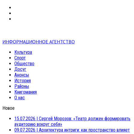
VK
RSS
mail
ИНФОРМАЦИОННОЕ АГЕНТСТВО
Культура
Спорт
Общество
Досуг
Анонсы
История
Районы
Книгомания
О нас
Новое
15.07.2026
|
Сергей Морозов: «Театр должен формировать
аудиторию вокруг себя»
09.07.2026
|
Архитектура интриги: как пространство влияет