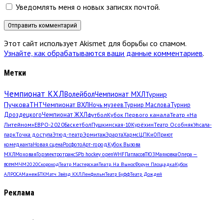
Уведомлять меня о новых записях почтой.
Этот сайт использует Akismet для борьбы со спамом.
Узнайте, как обрабатываются ваши данные комментариев
.
Метки
Чемпионат КХЛ
Волейбол
Чемпионат МХЛ
Турнир
Пучкова
ТНТ
Чемпионат ВХЛ
Ночь музеев
Турнир Маслова
Турнир
Дроздецкого
Чемпионат ЖХЛ
футбол
Кубок Первого канала
Театр «На
Литейном»
ЕВРО-2020
Баскетбол
Пушкинская-10
Курёхин
Театр Особняк
Упсала-
парк
Точка доступа
Этюд-театр
Эрмитаж
Эрарта
Хармс
ЦПКиО
Приют
комедианта
Новая сцена
Росфото
Арт-город
Кубок Вызова
МХЛ
Моховая
Горэлектротранс
SPb hockey open
WHF
Патласов
ТЮЗ
Маяковка
Опера —
всем
МЧМ2020
Скороход
Театр Мастерская
Театр. На Вынос
Форум Площадка
Кубок
АЛРОСА
Манеж
БТК
Матч Звёзд КХЛ
Ленфильм
Театр Буфф
Театр Дождей
Реклама