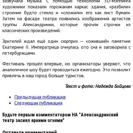
зазвучала музыка. С помощью технологии 3D-мэппинга
художники показали горожанам каркас здания, «разбили»
строение будто стекло и «сложили» его как лист бумаги.
Затем на фасаде театра появились изображения артистов
труппы Александринки, которые прочли строчки из
классических произведений.
Зрителей ждал ещё один сюрприз — «оживший» памятник
Екатерине II. Императрица очнулась ото сна и заговорила с
петербуржцами.
Фестиваль прошёл впервые, но организаторы уверяют, что
аналогичное шоу будет проводиться ежегодно. Это позволит
привлечь в наш город больше туристов.
Текст и фото: Надежда Бойцова
Предыдущая публикация
Следующая публикация
Будьте первым комментатором
НА "Александринский
театр засиял яркими огнями"
Оставьте комментарий