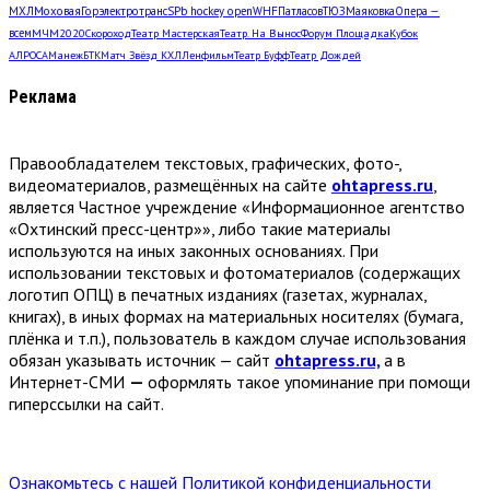
МХЛ
Моховая
Горэлектротранс
SPb hockey open
WHF
Патласов
ТЮЗ
Маяковка
Опера —
всем
МЧМ2020
Скороход
Театр Мастерская
Театр. На Вынос
Форум Площадка
Кубок
АЛРОСА
Манеж
БТК
Матч Звёзд КХЛ
Ленфильм
Театр Буфф
Театр Дождей
Реклама
Правообладателем текстовых, графических, фото-,
видеоматериалов, размещённых на сайте
ohtapress.ru
,
является Частное учреждение «Информационное агентство
«Охтинский пресс-центр»», либо такие материалы
используются на иных законных основаниях. При
использовании текстовых и фотоматериалов (содержащих
логотип ОПЦ) в печатных изданиях (газетах, журналах,
книгах), в иных формах на материальных носителях (бумага,
плёнка и т.п.), пользователь в каждом случае использования
обязан указывать источник — сайт
ohtapress.ru,
а в
Интернет-СМИ
—
оформлять такое упоминание при помощи
гиперссылки на сайт.
Ознакомьтесь с нашей Политикой конфиденциальности