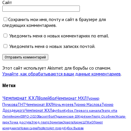
Сайт
Сохранить мои имя, почту и сайт в браузере для
следующих комментариев.
Уведомить меня о новых комментариях по email.
Уведомлять меня о новых записях почтой.
Этот сайт использует Akismet для борьбы со спамом.
Узнайте, как обрабатываются ваши данные комментариев
.
Метки
Чемпионат КХЛ
Волейбол
Чемпионат МХЛ
Турнир
Пучкова
ТНТ
Чемпионат ВХЛ
Ночь музеев
Турнир Маслова
Турнир
Дроздецкого
Чемпионат ЖХЛ
футбол
Кубок Первого канала
Театр «На
Литейном»
ЕВРО-2020
Баскетбол
Пушкинская-10
Курёхин
Театр Особняк
Упсала-
парк
Точка доступа
Этюд-театр
Эрмитаж
Эрарта
Хармс
ЦПКиО
Приют
комедианта
Новая сцена
Росфото
Арт-город
Кубок Вызова