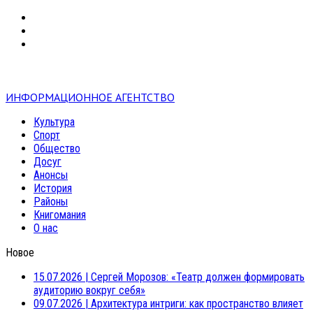
VK
RSS
mail
ИНФОРМАЦИОННОЕ АГЕНТСТВО
Культура
Спорт
Общество
Досуг
Анонсы
История
Районы
Книгомания
О нас
Новое
15.07.2026
|
Сергей Морозов: «Театр должен формировать
аудиторию вокруг себя»
09.07.2026
|
Архитектура интриги: как пространство влияет