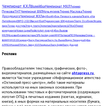
Чемпионат КХЛ
Волейбол
Чемпионат МХЛ
Турнир
Пучкова
ТНТ
Чемпионат ВХЛ
Ночь музеев
Турнир Маслова
Турнир
Дроздецкого
Чемпионат ЖХЛ
футбол
Кубок Первого канала
Театр «На
Литейном»
ЕВРО-2020
Баскетбол
Пушкинская-10
Курёхин
Театр Особняк
Упсала-
парк
Точка доступа
Этюд-театр
Эрмитаж
Эрарта
Хармс
ЦПКиО
Приют
комедианта
Новая сцена
Росфото
Арт-город
Кубок Вызова
МХЛ
Моховая
Горэлектротранс
SPb hockey open
WHF
Патласов
ТЮЗ
Маяковка
Опера —
всем
МЧМ2020
Скороход
Театр Мастерская
Театр. На Вынос
Форум Площадка
Кубок
АЛРОСА
Манеж
БТК
Матч Звёзд КХЛ
Ленфильм
Театр Буфф
Театр Дождей
Реклама
Правообладателем текстовых, графических, фото-,
видеоматериалов, размещённых на сайте
ohtapress.ru
,
является Частное учреждение «Информационное агентство
«Охтинский пресс-центр»», либо такие материалы
используются на иных законных основаниях. При
использовании текстовых и фотоматериалов (содержащих
логотип ОПЦ) в печатных изданиях (газетах, журналах,
книгах), в иных формах на материальных носителях (бумага,