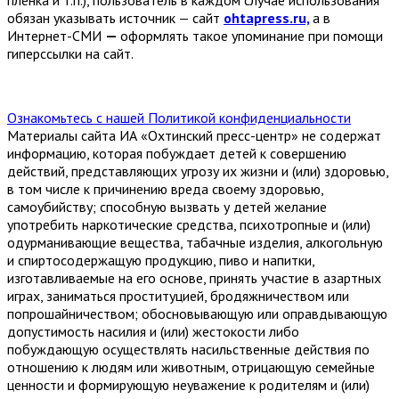
плёнка и т.п.), пользователь в каждом случае использования
обязан указывать источник — сайт
ohtapress.ru,
а в
Интернет-СМИ
—
оформлять такое упоминание при помощи
гиперссылки на сайт.
Ознакомьтесь с нашей Политикой конфиденциальности
Материалы сайта ИА «Охтинский пресс-центр» не содержат
информацию, которая побуждает детей к совершению
действий, представляющих угрозу их жизни и (или) здоровью,
в том числе к причинению вреда своему здоровью,
самоубийству; способную вызвать у детей желание
употребить наркотические средства, психотропные и (или)
одурманивающие вещества, табачные изделия, алкогольную
и спиртосодержащую продукцию, пиво и напитки,
изготавливаемые на его основе, принять участие в азартных
играх, заниматься проституцией, бродяжничеством или
попрошайничеством; обосновывающую или оправдывающую
допустимость насилия и (или) жестокости либо
побуждающую осуществлять насильственные действия по
отношению к людям или животным, отрицающую семейные
ценности и формирующую неуважение к родителям и (или)