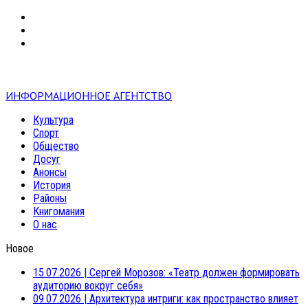
VK
RSS
mail
ИНФОРМАЦИОННОЕ АГЕНТСТВО
Культура
Спорт
Общество
Досуг
Анонсы
История
Районы
Книгомания
О нас
Новое
15.07.2026
|
Сергей Морозов: «Театр должен формировать
аудиторию вокруг себя»
09.07.2026
|
Архитектура интриги: как пространство влияет