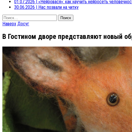
01.07.2026
|
«Нейровася»: как научить нейросеть человечнос
30.06.2026
|
Нас позвали на читку
Найти:
Наверх
Досуг
В Гостином дворе представляют новый об