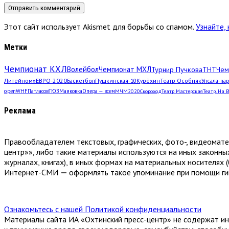
Этот сайт использует Akismet для борьбы со спамом.
Узнайте,
Метки
Чемпионат КХЛ
Волейбол
Чемпионат МХЛ
Турнир Пучкова
ТНТ
Чем
Литейном»
ЕВРО-2020
Баскетбол
Пушкинская-10
Курёхин
Театр Особняк
Упсала-па
open
WHF
Патласов
ТЮЗ
Маяковка
Опера — всем
МЧМ2020
Скороход
Театр Мастерская
Театр. На 
Реклама
Правообладателем текстовых, графических, фото-, видеомат
центр»», либо такие материалы используются на иных законны
журналах, книгах), в иных формах на материальных носителях (
Интернет-СМИ
—
оформлять такое упоминание при помощи гип
Ознакомьтесь с нашей Политикой конфиденциальности
Материалы сайта ИА «Охтинский пресс-центр» не содержат ин