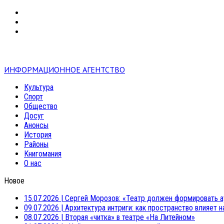
VK
RSS
mail
ИНФОРМАЦИОННОЕ АГЕНТСТВО
Культура
Спорт
Общество
Досуг
Анонсы
История
Районы
Книгомания
О нас
Новое
15.07.2026
|
Сергей Морозов: «Театр должен формировать а
09.07.2026
|
Архитектура интриги: как пространство влияет 
08.07.2026
|
Вторая «читка» в театре «На Литейном»