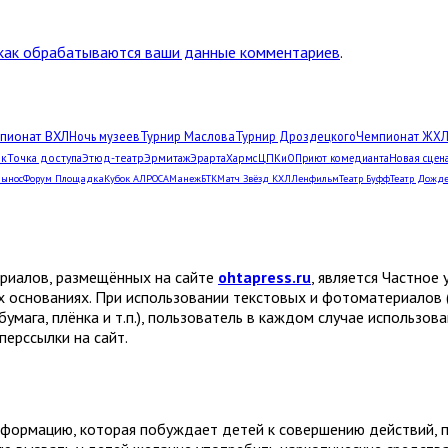
 как обрабатываются ваши данные комментариев
.
пионат ВХЛ
Ночь музеев
Турнир Маслова
Турнир Дроздецкого
Чемпионат ЖХ
рк
Точка доступа
Этюд-театр
Эрмитаж
Эрарта
Хармс
ЦПКиО
Приют комедианта
Новая сцен
Вынос
Форум Площадка
Кубок АЛРОСА
Манеж
БТК
Матч Звёзд КХЛ
Ленфильм
Театр Буфф
Театр Дожд
ериалов, размещённых на сайте
ohtapress.ru
, является Частно
х основаниях. При использовании текстовых и фотоматериалов 
бумага, плёнка и т.п.), пользователь в каждом случае использов
ерссылки на сайт.
формацию, которая побуждает детей к совершению действий, пр