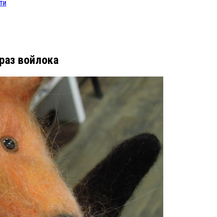
ти
раз войлока