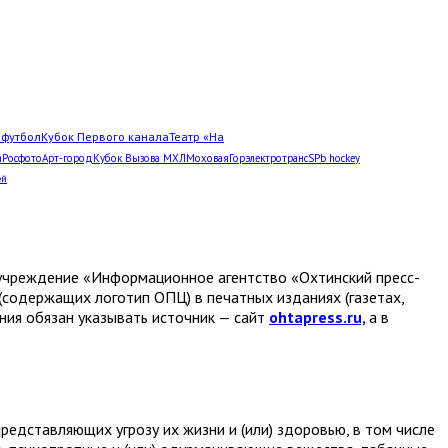
Л
футбол
Кубок Первого канала
Театр «На
а
Росфото
Арт-город
Кубок Вызова МХЛ
Моховая
Горэлектротранс
SPb hockey
ей
е учреждение «Информационное агентство «Охтинский пресс-
(содержащих логотип ОПЦ) в печатных изданиях (газетах,
ания обязан указывать источник — сайт
ohtapress.ru,
а в
едставляющих угрозу их жизни и (или) здоровью, в том числе