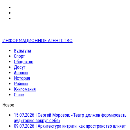
VK
RSS
mail
ИНФОРМАЦИОННОЕ АГЕНТСТВО
Культура
Спорт
Общество
Досуг
Анонсы
История
Районы
Книгомания
О нас
Новое
15.07.2026
|
Сергей Морозов: «Театр должен формировать
аудиторию вокруг себя»
09.07.2026
|
Архитектура интриги: как пространство влияет