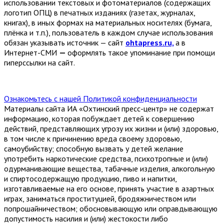
использовании текстовых и фотоматериалов (содержащих
логотип ОПЦ) в печатных изданиях (газетах, журналах,
книгах), в иных формах на материальных носителях (бумага,
плёнка и т.п.), пользователь в каждом случае использования
обязан указывать источник — сайт
ohtapress.ru,
а в
Интернет-СМИ
—
оформлять такое упоминание при помощи
гиперссылки на сайт.
Ознакомьтесь с нашей Политикой конфиденциальности
Материалы сайта ИА «Охтинский пресс-центр» не содержат
информацию, которая побуждает детей к совершению
действий, представляющих угрозу их жизни и (или) здоровью,
в том числе к причинению вреда своему здоровью,
самоубийству; способную вызвать у детей желание
употребить наркотические средства, психотропные и (или)
одурманивающие вещества, табачные изделия, алкогольную
и спиртосодержащую продукцию, пиво и напитки,
изготавливаемые на его основе, принять участие в азартных
играх, заниматься проституцией, бродяжничеством или
попрошайничеством; обосновывающую или оправдывающую
допустимость насилия и (или) жестокости либо