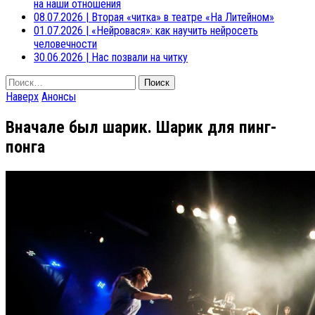
на наши отношения
08.07.2026
|
Вторая «читка» в театре «На Литейном»
01.07.2026
|
«Нейровася»: как научить нейросеть
человечности
30.06.2026
|
Нас позвали на читку
Найти:
Наверх
Анонсы
Вначале был шарик. Шарик для пинг-
понга