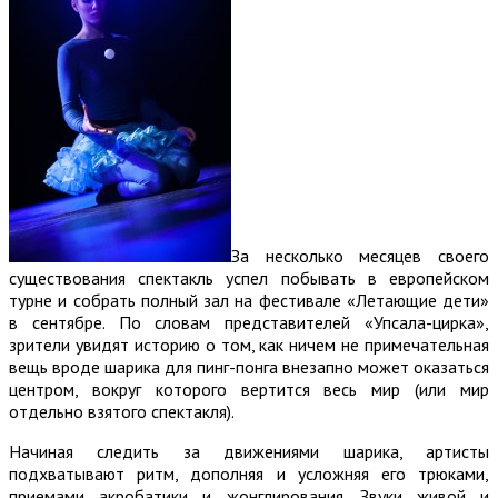
За несколько месяцев своего
существования спектакль успел побывать в европейском
турне и собрать полный зал на фестивале «Летающие дети»
в сентябре. По словам представителей «Упсала-цирка»,
зрители увидят историю о том, как ничем не примечательная
вещь вроде шарика для пинг-понга внезапно может оказаться
центром, вокруг которого вертится весь мир (или мир
отдельно взятого спектакля).
Начиная следить за движениями шарика, артисты
подхватывают ритм, дополняя и усложняя его трюками,
приемами акробатики и жонглирования. Звуки живой и