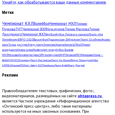
Узнайте, как обрабатываются ваши данные комментариев
.
Метки
Чемпионат КХЛ
Волейбол
Чемпионат МХЛ
Турнир
Пучкова
ТНТ
Чемпионат ВХЛ
Ночь музеев
Турнир Маслова
Турнир
Дроздецкого
Чемпионат ЖХЛ
футбол
Кубок Первого канала
Театр «На
Литейном»
ЕВРО-2020
Баскетбол
Пушкинская-10
Курёхин
Театр Особняк
Упсала-
парк
Точка доступа
Этюд-театр
Эрмитаж
Эрарта
Хармс
ЦПКиО
Приют
комедианта
Новая сцена
Росфото
Арт-город
Кубок Вызова
МХЛ
Моховая
Горэлектротранс
SPb hockey open
WHF
Патласов
ТЮЗ
Маяковка
Опера —
всем
МЧМ2020
Скороход
Театр Мастерская
Театр. На Вынос
Форум Площадка
Кубок
АЛРОСА
Манеж
БТК
Матч Звёзд КХЛ
Ленфильм
Театр Буфф
Театр Дождей
Реклама
Правообладателем текстовых, графических, фото-,
видеоматериалов, размещённых на сайте
ohtapress.ru
,
является Частное учреждение «Информационное агентство
«Охтинский пресс-центр»», либо такие материалы
используются на иных законных основаниях. При