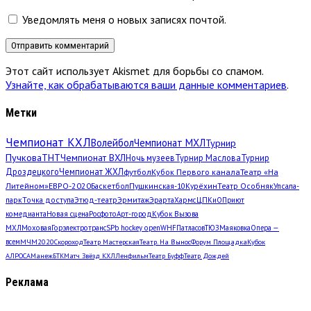
Уведомлять меня о новых записях почтой.
Этот сайт использует Akismet для борьбы со спамом.
Узнайте, как обрабатываются ваши данные комментариев
.
Метки
Чемпионат КХЛ
Волейбол
Чемпионат МХЛ
Турнир
Пучкова
ТНТ
Чемпионат ВХЛ
Ночь музеев
Турнир Маслова
Турнир
Дроздецкого
Чемпионат ЖХЛ
футбол
Кубок Первого канала
Театр «На
Литейном»
ЕВРО-2020
Баскетбол
Пушкинская-10
Курёхин
Театр Особняк
Упсала-
парк
Точка доступа
Этюд-театр
Эрмитаж
Эрарта
Хармс
ЦПКиО
Приют
комедианта
Новая сцена
Росфото
Арт-город
Кубок Вызова
МХЛ
Моховая
Горэлектротранс
SPb hockey open
WHF
Патласов
ТЮЗ
Маяковка
Опера —
всем
МЧМ2020
Скороход
Театр Мастерская
Театр. На Вынос
Форум Площадка
Кубок
АЛРОСА
Манеж
БТК
Матч Звёзд КХЛ
Ленфильм
Театр Буфф
Театр Дождей
Реклама