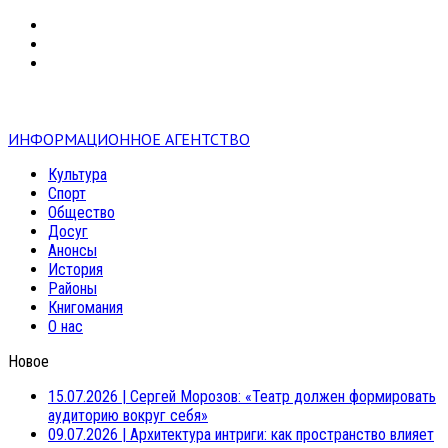
VK
RSS
mail
ИНФОРМАЦИОННОЕ АГЕНТСТВО
Культура
Спорт
Общество
Досуг
Анонсы
История
Районы
Книгомания
О нас
Новое
15.07.2026
|
Сергей Морозов: «Театр должен формировать
аудиторию вокруг себя»
09.07.2026
|
Архитектура интриги: как пространство влияет