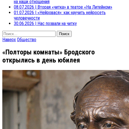
на наши отношения
08.07.2026
|
Вторая «читка» в театре «На Литейном»
01.07.2026
|
«Нейровася»: как научить нейросеть
человечности
30.06.2026
|
Нас позвали на читку
Найти:
Наверх
Общество
«Полторы комнаты» Бродского
открылись в день юбилея