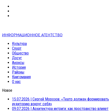
VK
RSS
mail
ИНФОРМАЦИОННОЕ АГЕНТСТВО
Культура
Спорт
Общество
Досуг
Анонсы
История
Районы
Книгомания
О нас
Новое
15.07.2026
|
Сергей Морозов: «Театр должен формировать
аудиторию вокруг себя»
09.07.2026
|
Архитектура интриги: как пространство влияет