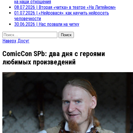
на наши отношения
08.07.2026
|
Вторая «читка» в театре «На Литейном»
01.07.2026
|
«Нейровася»: как научить нейросеть
человечности
30.06.2026
|
Нас позвали на читку
Найти:
Наверх
Досуг
ComicCon SPb: два дня с героями
любимых произведений