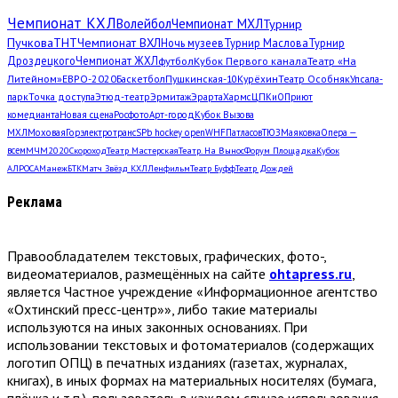
Чемпионат КХЛ
Волейбол
Чемпионат МХЛ
Турнир
Пучкова
ТНТ
Чемпионат ВХЛ
Ночь музеев
Турнир Маслова
Турнир
Дроздецкого
Чемпионат ЖХЛ
футбол
Кубок Первого канала
Театр «На
Литейном»
ЕВРО-2020
Баскетбол
Пушкинская-10
Курёхин
Театр Особняк
Упсала-
парк
Точка доступа
Этюд-театр
Эрмитаж
Эрарта
Хармс
ЦПКиО
Приют
комедианта
Новая сцена
Росфото
Арт-город
Кубок Вызова
МХЛ
Моховая
Горэлектротранс
SPb hockey open
WHF
Патласов
ТЮЗ
Маяковка
Опера —
всем
МЧМ2020
Скороход
Театр Мастерская
Театр. На Вынос
Форум Площадка
Кубок
АЛРОСА
Манеж
БТК
Матч Звёзд КХЛ
Ленфильм
Театр Буфф
Театр Дождей
Реклама
Правообладателем текстовых, графических, фото-,
видеоматериалов, размещённых на сайте
ohtapress.ru
,
является Частное учреждение «Информационное агентство
«Охтинский пресс-центр»», либо такие материалы
используются на иных законных основаниях. При
использовании текстовых и фотоматериалов (содержащих
логотип ОПЦ) в печатных изданиях (газетах, журналах,
книгах), в иных формах на материальных носителях (бумага,