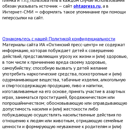
плёнка и т.п.), пользователь в каждом случае использования
обязан указывать источник — сайт
ohtapress.ru,
а в
Интернет-СМИ
—
оформлять такое упоминание при помощи
гиперссылки на сайт.
Ознакомьтесь с нашей Политикой конфиденциальности
Материалы сайта ИА «Охтинский пресс-центр» не содержат
информацию, которая побуждает детей к совершению
действий, представляющих угрозу их жизни и (или) здоровью,
в том числе к причинению вреда своему здоровью,
самоубийству; способную вызвать у детей желание
употребить наркотические средства, психотропные и (или)
одурманивающие вещества, табачные изделия, алкогольную
и спиртосодержащую продукцию, пиво и напитки,
изготавливаемые на его основе, принять участие в азартных
играх, заниматься проституцией, бродяжничеством или
попрошайничеством; обосновывающую или оправдывающую
допустимость насилия и (или) жестокости либо
побуждающую осуществлять насильственные действия по
отношению к людям или животным, отрицающую семейные
ценности и формирующую неуважение к родителям и (или)