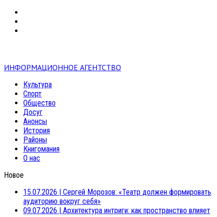
VK
RSS
mail
ИНФОРМАЦИОННОЕ АГЕНТСТВО
Культура
Спорт
Общество
Досуг
Анонсы
История
Районы
Книгомания
О нас
Новое
15.07.2026
|
Сергей Морозов: «Театр должен формировать
аудиторию вокруг себя»
09.07.2026
|
Архитектура интриги: как пространство влияет