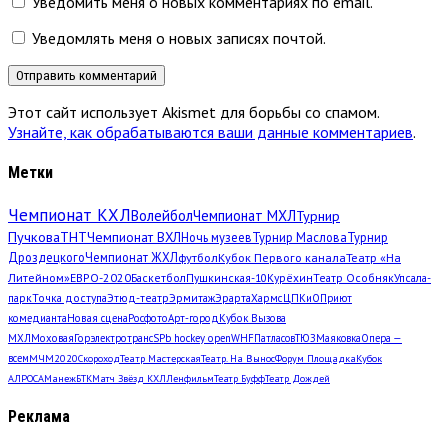
Уведомить меня о новых комментариях по email.
Уведомлять меня о новых записях почтой.
Этот сайт использует Akismet для борьбы со спамом.
Узнайте, как обрабатываются ваши данные комментариев
.
Метки
Чемпионат КХЛ
Волейбол
Чемпионат МХЛ
Турнир
Пучкова
ТНТ
Чемпионат ВХЛ
Ночь музеев
Турнир Маслова
Турнир
Дроздецкого
Чемпионат ЖХЛ
футбол
Кубок Первого канала
Театр «На
Литейном»
ЕВРО-2020
Баскетбол
Пушкинская-10
Курёхин
Театр Особняк
Упсала-
парк
Точка доступа
Этюд-театр
Эрмитаж
Эрарта
Хармс
ЦПКиО
Приют
комедианта
Новая сцена
Росфото
Арт-город
Кубок Вызова
МХЛ
Моховая
Горэлектротранс
SPb hockey open
WHF
Патласов
ТЮЗ
Маяковка
Опера —
всем
МЧМ2020
Скороход
Театр Мастерская
Театр. На Вынос
Форум Площадка
Кубок
АЛРОСА
Манеж
БТК
Матч Звёзд КХЛ
Ленфильм
Театр Буфф
Театр Дождей
Реклама