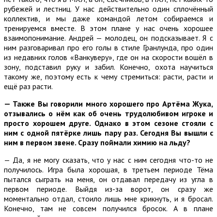
рубежей и лестниц. У нас действительно один сплочённый
коллектив, и мы даже командой летом собираемся и
тренируемся вместе. В этом плане у нас очень хорошее
взаимопонимание. Андрей — молодец, он подсказывает. Я с
ним разговаривал про его голы в стиле Гранлунда, про один
из недавних голов «Ванкуверу», где он на скорости вошёл в
зону, подставил руку и забил. Конечно, охота научиться
такому же, поэтому есть к чему стремиться: расти, расти и
ещё раз расти.
— Также Вы говорили много хорошего про Артёма Жука,
отзывались о нём как об очень трудолюбивом игроке и
просто хорошем друге. Однако в этом сезоне стояли с
ним с одной пятёрке лишь пару раз. Сегодня Вы вышли с
ним в первом звене. Сразу поймали химию на льду?
— Да, я не могу сказать, что у нас с ним сегодня что-то не
получилось. Игра была хорошая, в третьем периоде Тёма
пытался сыграть на меня, он отдавал передачу из угла в
первом периоде. Выйдя из-за ворот, он сразу же
моментально отдал, стоило лишь мне крикнуть, и я бросал.
Конечно, там не совсем получился бросок. А в плане