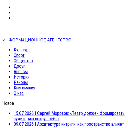
VK
RSS
mail
ИНФОРМАЦИОННОЕ АГЕНТСТВО
Культура
Спорт
Общество
Досуг
Анонсы
История
Районы
Книгомания
О нас
Новое
15.07.2026
|
Сергей Морозов: «Театр должен формировать
аудиторию вокруг себя»
09.07.2026
|
Архитектура интриги: как пространство влияет