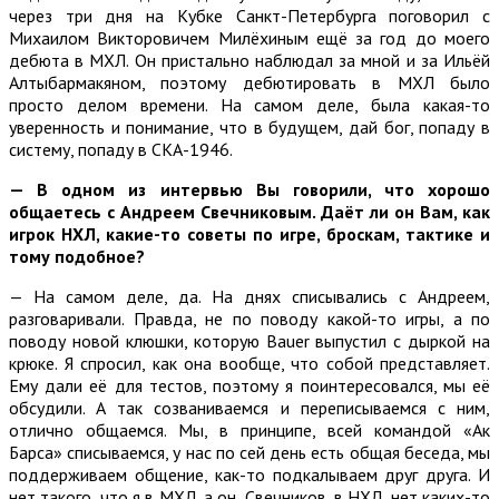
через три дня на Кубке Санкт-Петербурга поговорил с
Михаилом Викторовичем Милёхиным ещё за год до моего
дебюта в МХЛ. Он пристально наблюдал за мной и за Ильёй
Алтыбармакяном, поэтому дебютировать в МХЛ было
просто делом времени. На самом деле, была какая-то
уверенность и понимание, что в будущем, дай бог, попаду в
систему, попаду в СКА-1946.
— В одном из интервью Вы говорили, что хорошо
общаетесь с Андреем Свечниковым. Даёт ли он Вам, как
игрок НХЛ, какие-то советы по игре, броскам, тактике и
тому подобное?
— На самом деле, да. На днях списывались с Андреем,
разговаривали. Правда, не по поводу какой-то игры, а по
поводу новой клюшки, которую Bauer выпустил с дыркой на
крюке. Я спросил, как она вообще, что собой представляет.
Ему дали её для тестов, поэтому я поинтересовался, мы её
обсудили. А так созваниваемся и переписываемся с ним,
отлично общаемся. Мы, в принципе, всей командой «Ак
Барса» списываемся, у нас по сей день есть общая беседа, мы
поддерживаем общение, как-то подкалываем друг друга. И
нет такого, что я в МХЛ, а он, Свечников, в НХЛ, нет каких-то