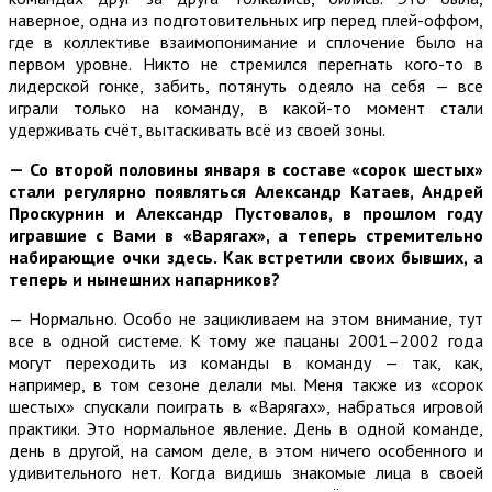
наверное, одна из подготовительных игр перед плей-оффом,
где в коллективе взаимопонимание и сплочение было на
первом уровне. Никто не стремился перегнать кого-то в
лидерской гонке, забить, потянуть одеяло на себя — все
играли только на команду, в какой-то момент стали
удерживать счёт, вытаскивать всё из своей зоны.
— Со второй половины января в составе «сорок шестых»
стали регулярно появляться Александр Катаев, Андрей
Проскурнин и Александр Пустовалов, в прошлом году
игравшие с Вами в «Варягах», а теперь стремительно
набирающие очки здесь. Как встретили своих бывших, а
теперь и нынешних напарников?
— Нормально. Особо не зацикливаем на этом внимание, тут
все в одной системе. К тому же пацаны 2001–2002 года
могут переходить из команды в команду — так, как,
например, в том сезоне делали мы. Меня также из «сорок
шестых» спускали поиграть в «Варягах», набраться игровой
практики. Это нормальное явление. День в одной команде,
день в другой, на самом деле, в этом ничего особенного и
удивительного нет. Когда видишь знакомые лица в своей