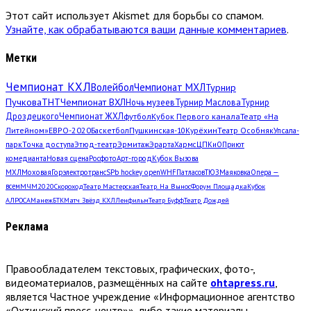
Этот сайт использует Akismet для борьбы со спамом.
Узнайте, как обрабатываются ваши данные комментариев
.
Метки
Чемпионат КХЛ
Волейбол
Чемпионат МХЛ
Турнир
Пучкова
ТНТ
Чемпионат ВХЛ
Ночь музеев
Турнир Маслова
Турнир
Дроздецкого
Чемпионат ЖХЛ
футбол
Кубок Первого канала
Театр «На
Литейном»
ЕВРО-2020
Баскетбол
Пушкинская-10
Курёхин
Театр Особняк
Упсала-
парк
Точка доступа
Этюд-театр
Эрмитаж
Эрарта
Хармс
ЦПКиО
Приют
комедианта
Новая сцена
Росфото
Арт-город
Кубок Вызова
МХЛ
Моховая
Горэлектротранс
SPb hockey open
WHF
Патласов
ТЮЗ
Маяковка
Опера —
всем
МЧМ2020
Скороход
Театр Мастерская
Театр. На Вынос
Форум Площадка
Кубок
АЛРОСА
Манеж
БТК
Матч Звёзд КХЛ
Ленфильм
Театр Буфф
Театр Дождей
Реклама
Правообладателем текстовых, графических, фото-,
видеоматериалов, размещённых на сайте
ohtapress.ru
,
является Частное учреждение «Информационное агентство
«Охтинский пресс-центр»», либо такие материалы