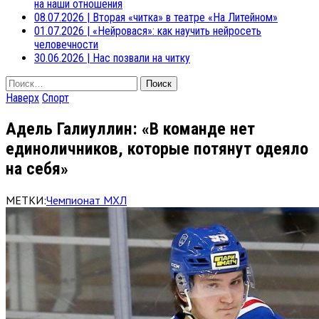
на наши отношения
08.07.2026
|
Вторая «читка» в театре «На Литейном»
01.07.2026
|
«Нейровася»: как научить нейросеть
человечности
30.06.2026
|
Нас позвали на читку
Найти:
Наверх
Спорт
Адель Галиуллин: «В команде нет
единоличников, которые потянут одеяло
на себя»
МЕТКИ:
Чемпионат МХЛ