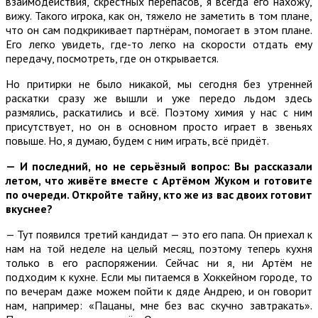
взаимодействия, скрестных перепасов, я всегда его нахожу,
вижу. Такого игрока, как он, тяжело не заметить в том плане,
что он сам подкрикивает партнёрам, помогает в этом плане.
Его легко увидеть, где-то легко на скорости отдать ему
передачу, посмотреть, где он открывается.
Но притирки не было никакой, мы сегодня без утренней
раскатки сразу же вышли и уже передо льдом здесь
размялись, раскатились и всё. Поэтому химия у нас с ним
присутствует, но он в основном просто играет в звеньях
повыше. Но, я думаю, будем с ним играть, всё придёт.
— И последний, но не серьёзный вопрос: Вы рассказали
летом, что живёте вместе с Артёмом Жуком и готовите
по очереди. Откройте тайну, кто же из вас двоих готовит
вкуснее?
— Тут появился третий кандидат — это его папа. Он приехал к
нам на той неделе на целый месяц, поэтому теперь кухня
только в его распоряжении. Сейчас ни я, ни Артём не
подходим к кухне. Если мы питаемся в Хоккейном городе, то
по вечерам даже можем пойти к дяде Андрею, и он говорит
нам, например: «Пацаны, мне без вас скучно завтракать».