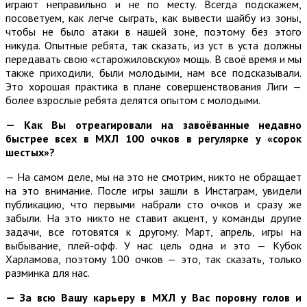
играют неправильно и не по месту. Всегда подскажем,
посоветуем, как легче сыграть, как вывести шайбу из зоны,
чтобы не было атаки в нашей зоне, поэтому без этого
никуда. Опытные ребята, так сказать, из уст в уста должны
передавать свою «старожиловскую» мощь. В своё время и мы
также приходили, были молодыми, нам все подсказывали.
Это хорошая практика в плане совершенствования Лиги —
более взрослые ребята делятся опытом с молодыми.
— Как Вы отреагировали на завоёванные недавно
быстрее всех в МХЛ 100 очков в регулярке у «сорок
шестых»?
— На самом деле, мы на это не смотрим, никто не обращает
на это внимание. После игры зашли в Инстаграм, увидели
публикацию, что первыми набрали сто очков и сразу же
забыли. На это никто не ставит акцент, у команды другие
задачи, все готовятся к другому. Март, апрель, игры на
выбывание, плей-офф. У нас цель одна и это — Кубок
Харламова, поэтому 100 очков — это, так сказать, только
разминка для нас.
— За всю Вашу карьеру в МХЛ у Вас поровну голов и