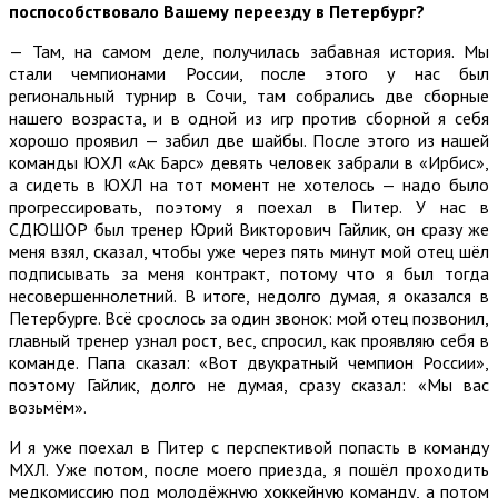
поспособствовало Вашему переезду в Петербург?
— Там, на самом деле, получилась забавная история. Мы
стали чемпионами России, после этого у нас был
региональный турнир в Сочи, там собрались две сборные
нашего возраста, и в одной из игр против сборной я себя
хорошо проявил — забил две шайбы. После этого из нашей
команды ЮХЛ «Ак Барс» девять человек забрали в «Ирбис»,
а сидеть в ЮХЛ на тот момент не хотелось — надо было
прогрессировать, поэтому я поехал в Питер. У нас в
СДЮШОР был тренер Юрий Викторович Гайлик, он сразу же
меня взял, сказал, чтобы уже через пять минут мой отец шёл
подписывать за меня контракт, потому что я был тогда
несовершеннолетний. В итоге, недолго думая, я оказался в
Петербурге. Всё срослось за один звонок: мой отец позвонил,
главный тренер узнал рост, вес, спросил, как проявляю себя в
команде. Папа сказал: «Вот двукратный чемпион России»,
поэтому Гайлик, долго не думая, сразу сказал: «Мы вас
возьмём».
И я уже поехал в Питер с перспективой попасть в команду
МХЛ. Уже потом, после моего приезда, я пошёл проходить
медкомиссию под молодёжную хоккейную команду, а потом