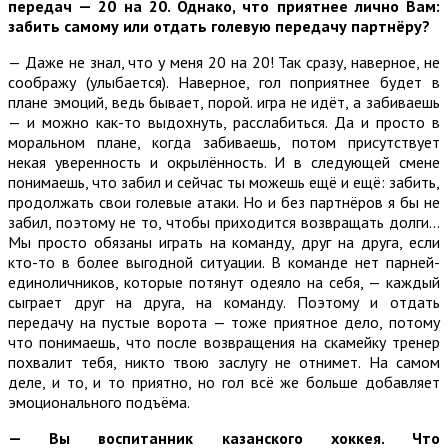
передач — 20 на 20. Однако, что приятнее лично Вам:
забить самому или отдать голевую передачу партнёру?
— Даже не знал, что у меня 20 на 20! Так сразу, наверное, не
соображу (улыбается). Наверное, гол поприятнее будет в
плане эмоций, ведь бывает, порой. игра не идёт, а забиваешь
— и можно как-то выдохнуть, расслабиться. Да и просто в
моральном плане, когда забиваешь, потом присутствует
некая уверенность и окрылённость. И в следующей смене
понимаешь, что забил и сейчас ты можешь ещё и ещё: забить,
продолжать свои голевые атаки. Но и без партнёров я бы не
забил, поэтому не то, чтобы приходится возвращать долги…
Мы просто обязаны играть на команду, друг на друга, если
кто-то в более выгодной ситуации. В команде нет парней-
единоличников, которые потянут одеяло на себя, — каждый
сыграет друг на друга, на команду. Поэтому и отдать
передачу на пустые ворота — тоже приятное дело, потому
что понимаешь, что после возвращения на скамейку тренер
похвалит тебя, никто твою заслугу не отнимет. На самом
деле, и то, и то приятно, но гол всё же больше добавляет
эмоционального подъёма.
— Вы воспитанник казанского хоккея. Что