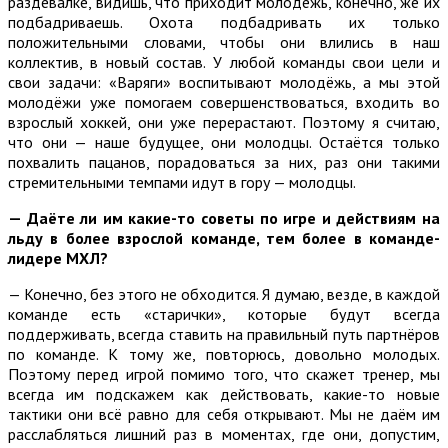
раздевалке, видишь, что приходит молодёжь, конечно, же их
подбадриваешь. Охота подбадривать их только
положительными словами, чтобы они влились в наш
коллектив, в новый состав. У любой команды свои цели и
свои задачи: «Варяги» воспитывают молодёжь, а мы этой
молодёжи уже помогаем совершенствоваться, входить во
взрослый хоккей, они уже перерастают. Поэтому я считаю,
что они — наше будущее, они молодцы. Остаётся только
похвалить пацанов, порадоваться за них, раз они такими
стремительными темпами идут в гору — молодцы.
— Даёте ли им какие-то советы по игре и действиям на
льду в более взрослой команде, тем более в команде-
лидере МХЛ?
— Конечно, без этого не обходится. Я думаю, везде, в каждой
команде есть «старички», которые будут всегда
поддерживать, всегда ставить на правильный путь партнёров
по команде. К тому же, повторюсь, довольно молодых.
Поэтому перед игрой помимо того, что скажет тренер, мы
всегда им подскажем как действовать, какие-то новые
тактики они всё равно для себя открывают. Мы не даём им
расслабляться лишний раз в моментах, где они, допустим,