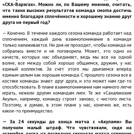
«СКА-Варягах». Можно ли, по Вашему мнению, считать,
что таких высоких результатов команда смогла достичь
именно благодаря сплочённости и хорошему знанию друг
друга не первый год?
— Конечно. В течение каждого сезона команда работает над
сплочением, каждый день взаимопонимание в команде
только налаживается. Ни дня не проходит, чтобы команда не
собралась вместе и не поговорила. Может, это одно из
качеств, которых нас объединяет, ведь мы все на одной
волне, все между собой хорошо общаемся, дружим, у нас
единый коллектив. За счёт этого мы двигаемся вперёд
единым целым как хорошая команда. С прошлого сезона все в
костяке команды знают друг друга, и это может нам где-то
способствовать. В плане взаимопонимания нам намного легче
играть, нежели другим командам лиги. Те же «Сахалинские
Акулы», например, команду строят заново, с чистого листа.
Поэтому, я думаю, в этом плане у нас, конечно же, есть
какое-то преимущество.
— За 24 секунды до конца матча с «Акулами» Вы
получили малый штраф. Что чувствовали, сидя на
скамейке, когда на последних секундах матча соперник