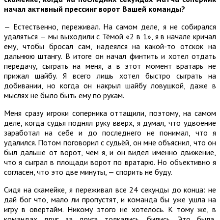
начал активный прессинг ворот Вашей команды?
— Естественно, переживал. На самом деле, я не собирался
удаляться — мы выходили с Тёмой «2 в 1», я в начале кричал
ему, чтобы бросал сам, надеялся на какой-то отскок на
дальнюю штангу. В итоге он начал финтить и хотел отдать
передачу, сыграть на меня, а в этот момент вратарь не
прижал шайбу. Я всего лишь хотел быстро сыграть на
добивании, но когда он накрыл шайбу ловушкой, даже в
мыслях не было быть ему по рукам.
Меня сразу игроки соперника оттащили, поэтому, на самом
деле, когда судья поднял руку вверх, я думал, что удвоение
заработал на себе и до последнего не понимал, что я
удалился. Потом поговорил с судьёй, он мне объяснил, что он
был дальше от ворот, чем я, и он видел именно движение,
что я сыграл в площади ворот по вратарю. Но объективно я
согласен, что это две минуты, — спорить не буду.
Сидя на скамейке, я переживал все 24 секунды до конца: не
дай бог что, мало ли пропустят, и команда бы уже ушла на
игру в овертайм. Никому этого не хотелось. К тому же, в
командах друг за друга толкались, бились. Это была,