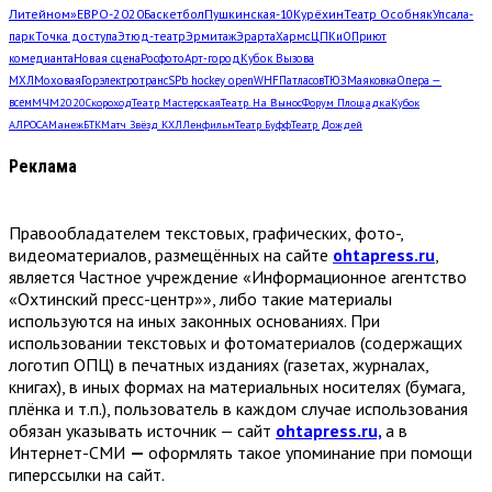
Литейном»
ЕВРО-2020
Баскетбол
Пушкинская-10
Курёхин
Театр Особняк
Упсала-
парк
Точка доступа
Этюд-театр
Эрмитаж
Эрарта
Хармс
ЦПКиО
Приют
комедианта
Новая сцена
Росфото
Арт-город
Кубок Вызова
МХЛ
Моховая
Горэлектротранс
SPb hockey open
WHF
Патласов
ТЮЗ
Маяковка
Опера —
всем
МЧМ2020
Скороход
Театр Мастерская
Театр. На Вынос
Форум Площадка
Кубок
АЛРОСА
Манеж
БТК
Матч Звёзд КХЛ
Ленфильм
Театр Буфф
Театр Дождей
Реклама
Правообладателем текстовых, графических, фото-,
видеоматериалов, размещённых на сайте
ohtapress.ru
,
является Частное учреждение «Информационное агентство
«Охтинский пресс-центр»», либо такие материалы
используются на иных законных основаниях. При
использовании текстовых и фотоматериалов (содержащих
логотип ОПЦ) в печатных изданиях (газетах, журналах,
книгах), в иных формах на материальных носителях (бумага,
плёнка и т.п.), пользователь в каждом случае использования
обязан указывать источник — сайт
ohtapress.ru,
а в
Интернет-СМИ
—
оформлять такое упоминание при помощи
гиперссылки на сайт.