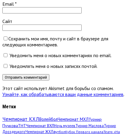
Email
*
Сайт
Сохранить мои имя, почту и сайт в браузере для
следующих комментариев.
Уведомить меня о новых комментариях по email.
Уведомлять меня о новых записях почтой.
Этот сайт использует Akismet для борьбы со спамом.
Узнайте, как обрабатываются ваши данные комментариев
.
Метки
Чемпионат КХЛ
Волейбол
Чемпионат МХЛ
Турнир
Пучкова
ТНТ
Чемпионат ВХЛ
Ночь музеев
Турнир Маслова
Турнир
Дроздецкого
Чемпионат ЖХЛ
футбол
Кубок Первого канала
Театр «На