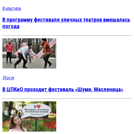
Культура
В программу фестиваля уличных театров вмешалась
погода
Досуг
В ЦПКиО проходит фестиваль «Шуми, Масленица»