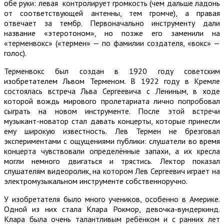
обе руки: левая контролирует громкость (чем дальше ладонь
от соответствующей антенны, тем громче), а правая
отвечает за тембр. Первоначально инструменту дали
название «этеротоном», но позже его заменили на
«терменвокс» («термен» — по фамилии создателя, «вокс» —
голос).
Терменвокс был создан в 1920 году советским
изобретателем Львом Терменом. В 1922 году в Кремле
состоялась встреча Льва Сергеевича с Лениным, в ходе
которой вождь мирового пролетариата лично попробовал
сыграть на новом инструменте. После этой встречи
музыкант-новатор стал давать концерты, которые принесли
ему широкую известность. Лев Термен не брезговал
экспериментами с ощущениями публики: слушатели во время
концерта чувствовали определённые запахи, а их кресла
могли немного двигаться и трястись. Лектор показал
слушателям видеоролик, на котором Лев Сергеевич играет на
электромузыкальном инструменте собственноручно.
У изобретателя было много учеников, особенно в Америке.
Одной из них стала Клара Рокмор, девочка-вундеркинд.
Клара была очень талантливым ребёнком и с ранних лет