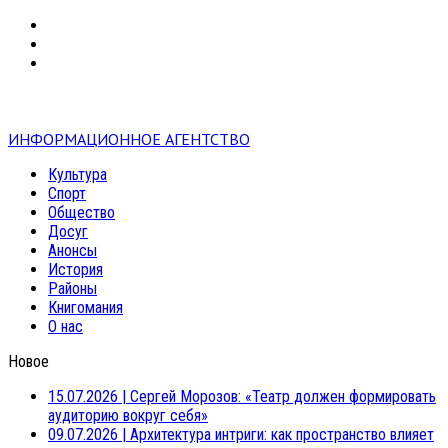
VK
RSS
mail
ИНФОРМАЦИОННОЕ АГЕНТСТВО
Культура
Спорт
Общество
Досуг
Анонсы
История
Районы
Книгомания
О нас
Новое
15.07.2026
|
Сергей Морозов: «Театр должен формировать
аудиторию вокруг себя»
09.07.2026
|
Архитектура интриги: как пространство влияет