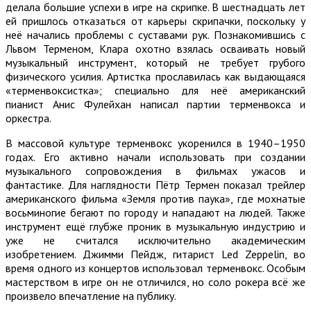
делала большие успехи в игре на скрипке. В шестнадцать лет
ей пришлось отказаться от карьеры скрипачки, поскольку у
неё начались проблемы с суставами рук. Познакомившись с
Львом Терменом, Клара охотно взялась осваивать новый
музыкальный инструмент, который не требует грубого
физического усилия. Артистка прославилась как выдающаяся
«терменвоксистка»; специально для неё американский
пианист Анис Фулейхан написал партии терменвокса и
оркестра.
В массовой культуре терменвокс укоренился в 1940–1950
годах. Его активно начали использовать при создании
музыкального сопровождения в фильмах ужасов и
фантастике. Для наглядности Пётр Термен показал трейлер
американского фильма «Земля против паука», где мохнатые
восьминогие бегают по городу и нападают на людей. Также
инструмент ещё глубже проник в музыкальную индустрию и
уже не считался исключительно академическим
изобретением. Джимми Пейдж, гитарист Led Zeppelin, во
время одного из концертов использовал терменвокс. Особым
мастерством в игре он не отличился, но соло рокера всё же
произвело впечатление на публику.