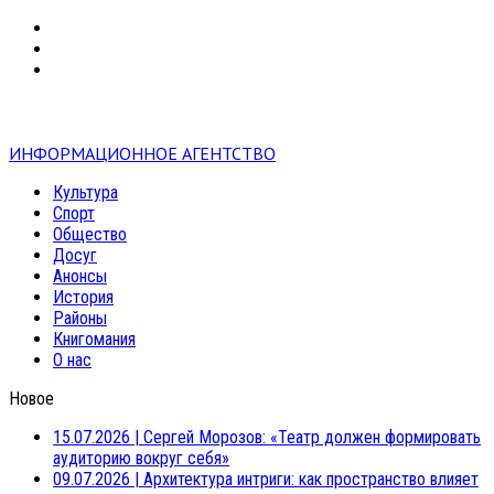
VK
RSS
mail
ИНФОРМАЦИОННОЕ АГЕНТСТВО
Культура
Спорт
Общество
Досуг
Анонсы
История
Районы
Книгомания
О нас
Новое
15.07.2026
|
Сергей Морозов: «Театр должен формировать
аудиторию вокруг себя»
09.07.2026
|
Архитектура интриги: как пространство влияет