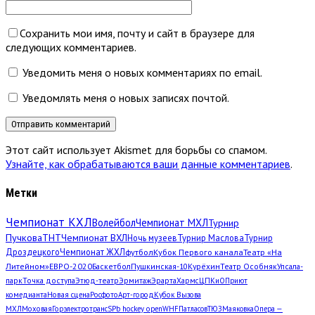
Сохранить мои имя, почту и сайт в браузере для
следующих комментариев.
Уведомить меня о новых комментариях по email.
Уведомлять меня о новых записях почтой.
Этот сайт использует Akismet для борьбы со спамом.
Узнайте, как обрабатываются ваши данные комментариев
.
Метки
Чемпионат КХЛ
Волейбол
Чемпионат МХЛ
Турнир
Пучкова
ТНТ
Чемпионат ВХЛ
Ночь музеев
Турнир Маслова
Турнир
Дроздецкого
Чемпионат ЖХЛ
футбол
Кубок Первого канала
Театр «На
Литейном»
ЕВРО-2020
Баскетбол
Пушкинская-10
Курёхин
Театр Особняк
Упсала-
парк
Точка доступа
Этюд-театр
Эрмитаж
Эрарта
Хармс
ЦПКиО
Приют
комедианта
Новая сцена
Росфото
Арт-город
Кубок Вызова
МХЛ
Моховая
Горэлектротранс
SPb hockey open
WHF
Патласов
ТЮЗ
Маяковка
Опера —