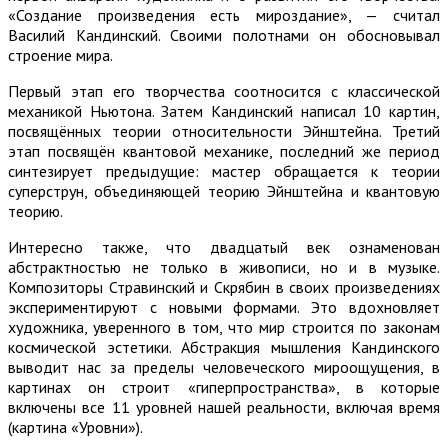
«Создание произведения есть мироздание», — считал
Василий Кандинский. Своими полотнами он обосновывал
строение мира.
Первый этап его творчества соотносится с классической
механикой Ньютона. Затем Кандинский написал 10 картин,
посвящённых теории относительности Эйнштейна. Третий
этап посвящён квантовой механике, последний же период
синтезирует предыдущие: мастер обращается к теории
суперструн, объединяющей теорию Эйнштейна и квантовую
теорию.
Интересно также, что двадцатый век ознаменован
абстрактностью не только в живописи, но и в музыке.
Композиторы Стравинский и Скрябин в своих произведениях
экспериментируют с новыми формами. Это вдохновляет
художника, уверенного в том, что мир строится по законам
космической эстетики. Абстракция мышления Кандинского
выводит нас за пределы человеческого мироощущения, в
картинах он строит «гиперпространства», в которые
включены все 11 уровней нашей реальности, включая время
(картина «Уровни»).