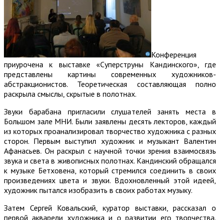
Конференция
приурочена к выставке «Суперструны Кандинского», где
представлены картины современных художников-
абстракционистов. Теоретическая составляющая полно
раскрыла смыслы, скрытые в полотнах.
Звуки барабана пригласили слушателей занять места в
Большом зале МНИ. Были заявлены десять лекторов, каждый
из которых проанализировал творчество художника с разных
сторон. Первым выступил художник и музыкант Валентин
Афанасьев. Он раскрыл с научной точки зрения взаимосвязь
звука и света в живописных полотнах. Кандинский обращался
к музыке Бетховена, который стремился соединить в своих
произведениях цвета и звуки. Вдохновленный этой идеей,
художник пытался изобразить в своих работах музыку.
Затем Сергей Ковальский, куратор выставки, рассказал о
первой акварели художника и о развитии его творчества.