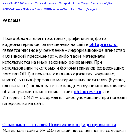
всем
МЧМ2020
Скороход
Театр Мастерская
Театр. На Вынос
Форум Площадка
Кубок
АЛРОСА
Манеж
БТК
Матч Звёзд КХЛ
Ленфильм
Театр Буфф
Театр Дождей
Реклама
Правообладателем текстовых, графических, фото-,
видеоматериалов, размещённых на сайте
ohtapress.ru
,
является Частное учреждение «Информационное агентство
«Охтинский пресс-центр»», либо такие материалы
используются на иных законных основаниях. При
использовании текстовых и фотоматериалов (содержащих
логотип ОПЦ) в печатных изданиях (газетах, журналах,
книгах), в иных формах на материальных носителях (бумага,
плёнка и т.п.), пользователь в каждом случае использования
обязан указывать источник — сайт
ohtapress.ru,
а в
Интернет-СМИ
—
оформлять такое упоминание при помощи
гиперссылки на сайт.
Ознакомьтесь с нашей Политикой конфиденциальности
Материалы сайта ИА «Охтинский пресс-центр» не содержат