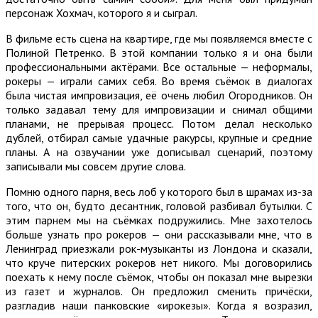
персонаж Хохмач, которого я и сыграл.
В фильме есть сцена на квартире, где мы появляемся вместе с
Полиной Петренко. В этой компании только я и она были
профессиональными актёрами. Все остальные — неформалы,
рокеры — играли самих себя. Во время съёмок в диалогах
была чистая импровизация, её очень любил Огородников. Он
только задавал тему для импровизации и снимал общими
планами, не прерывая процесс. Потом делал несколько
дублей, отбирал самые удачные ракурсы, крупные и средние
планы. А на озвучании уже дописывал сценарий, поэтому
записывали мы совсем другие слова.
Помню одного парня, весь лоб у которого был в шрамах из-за
того, что он, будто десантник, головой разбивал бутылки. С
этим парнем мы на съёмках подружились. Мне захотелось
больше узнать про рокеров — они рассказывали мне, что в
Ленинград приезжали рок-музыканты из Лондона и сказали,
что круче питерских рокеров нет никого. Мы договорились
поехать к нему после съёмок, чтобы он показал мне вырезки
из газет и журналов. Он предложил сменить причёски,
разгладив наши панковские «ирокезы». Когда я возразил,