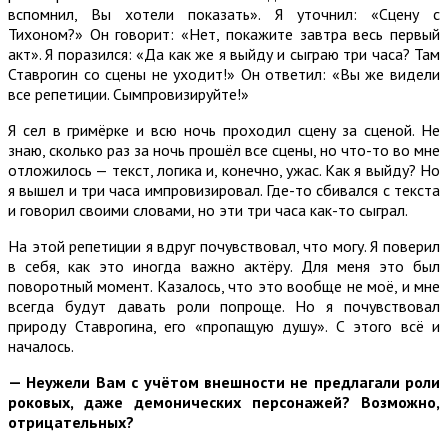
вспомнил, Вы хотели показать». Я уточнил: «Сцену с
Тихоном?» Он говорит: «Нет, покажите завтра весь первый
акт». Я поразился: «Да как же я выйду и сыграю три часа? Там
Ставрогин со сцены не уходит!» Он ответил: «Вы же видели
все репетиции. Сымпровизируйте!»
Я сел в гримёрке и всю ночь проходил сцену за сценой. Не
знаю, сколько раз за ночь прошёл все сцены, но что-то во мне
отложилось — текст, логика и, конечно, ужас. Как я выйду? Но
я вышел и три часа импровизировал. Где-то сбивался с текста
и говорил своими словами, но эти три часа как-то сыграл.
На этой репетиции я вдруг почувствовал, что могу. Я поверил
в себя, как это иногда важно актёру. Для меня это был
поворотный момент. Казалось, что это вообще не моё, и мне
всегда будут давать роли попроще. Но я почувствовал
природу Ставрогина, его «пропащую душу». С этого всё и
началось.
— Неужели Вам с учётом внешности не предлагали роли
роковых, даже демонических персонажей? Возможно,
отрицательных?