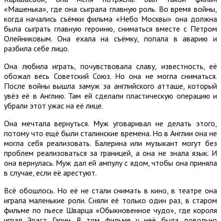
«Машенька», где она сыграла главную роль. Во время войны,
когда начались съёмки фильма «Небо Москвы» она должна
была сыграть главную героиню, сниматься вместе с Петром
Олейниковым. Она ехала на съёмку, попала в аварию и
разбила себе лицо.
Она любила играть, почувствовала славу, известность, её
обожал весь Советский Союз. Но она не могла сниматься.
После войны вышла замуж за английского атташе, который
увёз её в Англию. Там ей сделали пластическую операцию и
убрали этот ужас на её лице.
Она мечтала вернуться. Муж уговаривал не делать этого,
потому что ещё были сталинские времена. Но в Англии она не
могла себя реализовать. Балерина или музыкант могут без
проблем реализоваться за границей, а она не знала язык. И
она вернулась. Муж дал ей ампулу с ядом, чтобы она приняла
в случае, если её арестуют.
Всё обошлось. Но её не стали снимать в кино, в театре она
играла маленькие роли. Сняли её только один раз, в старом
фильме по пьесе Шварца «Обыкновенное чудо», где короля
играл Эраст Гарин. В том фильме у неё была довольно