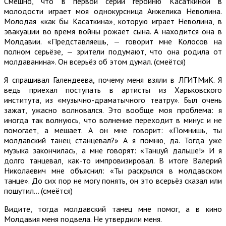
Смешно, что в первой серии героиню Касаткиной в
молодости играет моя однокурсница Анжелика Неволина.
Молодая «как бы Касаткина», которую играет Неволина, в
эвакуации во время войны рожает сына. А находится она в
Молдавии. «Представляешь, — говорит мне Колосов на
полном серьёзе, — зрители подумают, что она родила от
молдаванина». Он всерьёз об этом думал. (смеётся)
Я спрашивал Галендеева, почему меня взяли в ЛГИТМиК. Я
ведь приехал поступать в артисты из Харьковского
института, из «музычно-драматычного театру». Был очень
зажат, ужасно волновался. Это вообще моя проблема: я
иногда так волнуюсь, что волнение переходит в минус и не
помогает, а мешает. А он мне говорит: «Помнишь, ты
молдавский танец станцевал?» А я помню, да. Тогда уже
музыка закончилась, а мне говорят: «Танцуй дальше!» И я
долго танцевал, как-то импровизировал. В итоге Валерий
Николаевич мне объяснил: «Ты раскрылся в молдавском
танце». До сих пор не могу понять, он это всерьёз сказал или
пошутил… (смеётся)
Видите, тогда молдавский танец мне помог, а в кино
Молдавия меня подвела. Не утвердили меня.