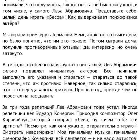
понимали, что получилось. Такого опыта не было ни у кого, в
том числе, у самого Льва Абрамовича. Представьте себе:
целый день играть «Бесов»! Как выдерживает психофизика
актёра?
Мы играли премьеру в Германии. Немцы как-то это высидели,
но было понятно, что им это тяжело. Потом сыграли дома,
получили противоречивые отзывы: да, интересно, но очень
затянуто.
В те годы, особенно на выпусках спектаклей, Лев Абрамович
сильно подавлял инициативу актёров. Все начинали
выполнять его указания и стараться — стараться до такой
степени, что аж противно. Наверное, так сильно старались,
что это передавалось зрителю. Прошёл год, прежде чем он
перестал на нас давить.
За три года репетиций Лев Абрамович тоже устал. Иногда
репетиции вёл Эдуард Кочергин. Приходил композитор Олег
Каравайчук, который говорил: «Лёва, ну зачем тебе эти
артисты? Посмотри, как они ужасно, отвратительно играют!
Смотреть невозможно! Моя гениальная музыка, гениальная
сценография Кочергина, всё двигается — и не надо артистов!