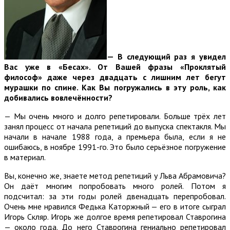
— В следующий раз я увидел
Вас уже в «Бесах». От Вашей фразы «Проклятый
философ» даже через двадцать с лишним лет бегут
мурашки по спине. Как Вы погружались в эту роль, как
добивались вовлечённости?
— Мы очень много и долго репетировали. Больше трёх лет
занял процесс от начала репетиций до выпуска спектакля. Мы
начали в начале 1988 года, а премьера была, если я не
ошибаюсь, в ноябре 1991-го. Это было серьёзное погружение
в материал.
Вы, конечно же, знаете метод репетиций у Льва Абрамовича?
Он даёт многим попробовать много ролей. Потом я
подсчитал: за эти годы ролей двенадцать перепробовал.
Очень мне нравился Федька Каторжный — его в итоге сыграл
Игорь Скляр. Игорь же долгое время репетировал Ставрогина
— около года. До него Ставрогина гениально репетировал