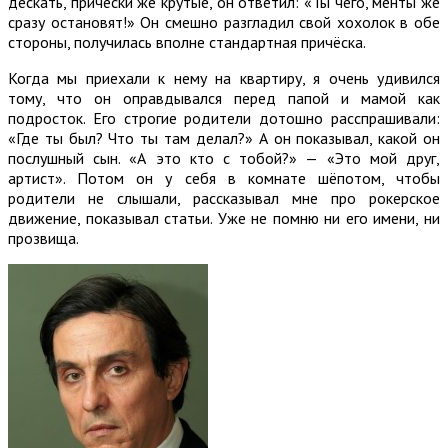
дескать, причёски же крутые, он ответил: «Ты чего, менты же
сразу остановят!» Он смешно разгладил свой хохолок в обе
стороны, получилась вполне стандартная причёска.
Когда мы приехали к нему на квартиру, я очень удивился
тому, что он оправдывался перед папой и мамой как
подросток. Его строгие родители дотошно расспрашивали:
«Где ты был? Что ты там делал?» А он показывал, какой он
послушный сын. «А это кто с тобой?» — «Это мой друг,
артист». Потом он у себя в комнате шёпотом, чтобы
родители не слышали, рассказывал мне про рокерское
движение, показывал статьи. Уже не помню ни его имени, ни
прозвища.