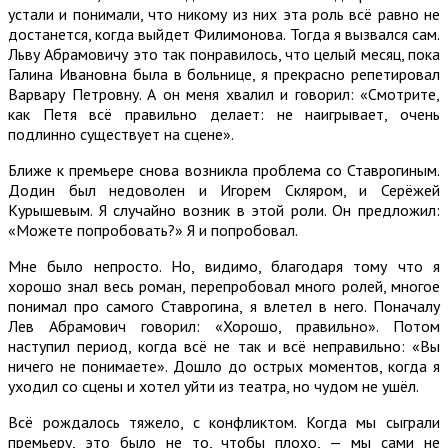
устали и понимали, что никому из них эта роль всё равно не
достанется, когда выйдет Филимонова. Тогда я вызвался сам.
Льву Абрамовичу это так понравилось, что целый месяц, пока
Галина Ивановна была в больнице, я прекрасно репетировал
Варвару Петровну. А он меня хвалил и говорил: «Смотрите,
как Петя всё правильно делает: не наигрывает, очень
подлинно существует на сцене».
Ближе к премьере снова возникла проблема со Ставрогиным.
Додин был недоволен и Игорем Скляром, и Серёжей
Курышевым. Я случайно возник в этой роли. Он предложил:
«Можете попробовать?» Я и попробовал.
Мне было непросто. Но, видимо, благодаря тому что я
хорошо знал весь роман, перепробовал много ролей, многое
понимал про самого Ставрогина, я влетел в него. Поначалу
Лев Абрамович говорил: «Хорошо, правильно». Потом
наступил период, когда всё не так и всё неправильно: «Вы
ничего не понимаете». Дошло до острых моментов, когда я
уходил со сцены и хотел уйти из театра, но чудом не ушёл.
Всё рождалось тяжело, с конфликтом. Когда мы сыграли
премьеру, это было не то, чтобы плохо, — мы сами не