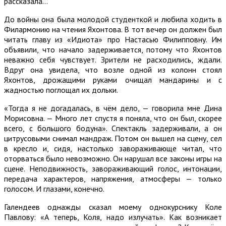
рассказала…
До войны она была молодой студенткой и любила ходить в
Филармонию на чтения Яхонтова. В тот вечер он должен был
читать главу из «Идиота» про Настасью Филипповну. Им
объявили, что начало задерживается, потому что Яхонтов
неважно себя чувствует. Зрители не расходились, ждали.
Вдруг она увидела, что возле одной из колонн стоял
Яхонтов, дрожащими руками очищал мандарины и с
жадностью поглощал их дольки.
«Тогда я не догадалась, в чём дело, — говорила мне Дина
Морисовна. — Много лет спустя я поняла, что он был, скорее
всего, с большого бодуна». Спектакль задерживали, а он
цитрусовыми снимал мандраж. Потом он вышел на сцену, сел
в кресло и, сидя, настолько завораживающе читал, что
оторваться было невозможно. Он нарушал все законы игры на
сцене. Неподвижность, завораживающий голос, интонации,
передача характеров, напряжения, атмосферы — только
голосом. И глазами, конечно.
Галендеев однажды сказал моему однокурснику Коле
Павлову: «А теперь, Коля, надо излучать». Как возникает