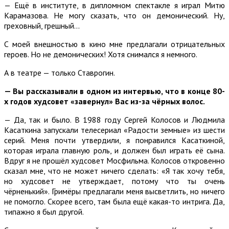
— Ещё в институте, в дипломном спектакле я играл Митю
Карамазова. Не могу сказать, что он демонический. Ну,
греховный, грешный…
С моей внешностью в кино мне предлагали отрицательных
героев. Но не демонических! Хотя снимался я немного.
А в театре — только Ставрогин.
— Вы рассказывали в одном из интервью, что в конце 80-
х годов худсовет «завернул» Вас из-за чёрных волос.
— Да, так и было. В 1988 году Сергей Колосов и Людмила
Касаткина запускали телесериал «Радости земные» из шести
серий. Меня почти утвердили, я понравился Касаткиной,
которая играла главную роль, и должен был играть её сына.
Вдруг я не прошёл худсовет Мосфильма. Колосов откровенно
сказал мне, что не может ничего сделать: «Я так хочу тебя,
но худсовет не утверждает, потому что ты очень
чёрненький». Гримёры предлагали меня высветлить, но ничего
не помогло. Скорее всего, там была ещё какая-то интрига. Да,
типажно я был другой.