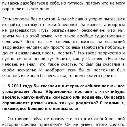
пытаюсь разобраться в себе, но путаюсь, потому что не могу
определить, в чём дело.
Есть вопросы без ответов. А ты всё равно упорно пытаешься
их найти, потому что живой человек. Ты живёшь, а вопросы
не разрешаются. Путь разгадывания бесконечен: кто мы,
зачем мы на этой земле, что такое вообще существование
человека? Чего ты сам хочешь от жизни: ты мыслящий
творческий человек или просто хочешь заработать побольше
денег и развлечься, поесть, поспать? Что такое творчество и
нужно ли оно человеку? Знаете, как у Паскаля: «Если бы
человек не знал, что такое счастье, то был бы счастлив в
своём несчастье. И наоборот: если бы он постоянно был
счастлив и не знал бы несчастья, то не мог бы его ценить».
— В 2011 году Вы сказали в интервью: «Много лет мы все
уговариваем Льва Абрамовича поставить что-нибудь
весёлое, какую-нибудь комедию или водевиль. Он всегда
спрашивает: разве жизнь так уж радостна? С годами я,
похоже, всё больше его понимаю…»
— Он говорил: «Вы же понимаете, что я из любой весёлой
истории сделаю трагедию?» Он не умеет этого делать.