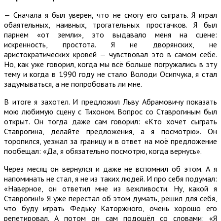
— Сначала я был уверен, что не смогу его сыграть. Я играл
обаятельных, наивных, трогательных простачков. Я был
парнем «от земли», это выдавало меня на сцене:
искренность, простота. Я не дворянских, не
аристократических кровей — чувствовал это в самом себе.
Но, как уже говорил, когда мы всё больше погружались в эту
тему и когда в 1990 году не стало Володи Осипчука, я стал
задумываться, а не попробовать ли мне.
В итоге я захотел. И предложил Льву Абрамовичу показать
мою любимую сцену с Тихоном. Вопрос со Ставрогиным был
открыт. Он тогда даже сам говорил: «Кто хочет сыграть
Ставрогина, делайте предложения, а я посмотрю». Он
торопился, уезжал за границу и в ответ на моё предложение
пообещал: «Да, я обязательно посмотрю, когда вернусь».
Через месяц он вернулся и даже не вспомнил об этом. А я
напоминать не стал, я не из таких людей. И про себя подумал:
«Наверное, он ответил мне из вежливости. Ну, какой я
Ставрогин!» Я уже перестал об этом думать, решил для себя,
что буду играть Федьку Каторжного, очень хорошо его
репетировал. А потом он сам подошёл со словами: «Я