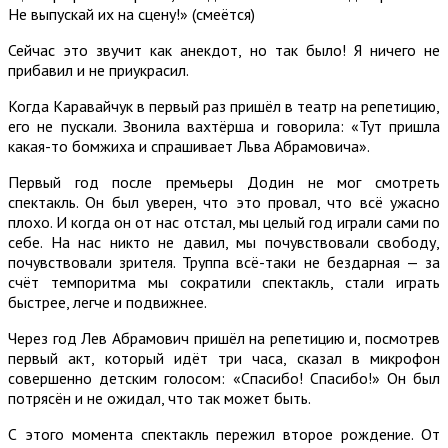
Не выпускай их на сцену!» (смеётся)
Сейчас это звучит как анекдот, но так было! Я ничего не
прибавил и не приукрасил.
Когда Каравайчук в первый раз пришёл в театр на репетицию,
его не пускали. Звонила вахтёрша и говорила: «Тут пришла
какая-то бомжиха и спрашивает Льва Абрамовича».
Первый год после премьеры Додин не мог смотреть
спектакль. Он был уверен, что это провал, что всё ужасно
плохо. И когда он от нас отстал, мы целый год играли сами по
себе. На нас никто не давил, мы почувствовали свободу,
почувствовали зрителя. Труппа всё-таки не бездарная — за
счёт темпоритма мы сократили спектакль, стали играть
быстрее, легче и подвижнее.
Через год Лев Абрамович пришёл на репетицию и, посмотрев
первый акт, который идёт три часа, сказал в микрофон
совершенно детским голосом: «Спасибо! Спасибо!» Он был
потрясён и не ожидал, что так может быть.
С этого момента спектакль пережил второе рождение. От