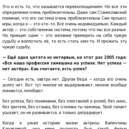
Это и есть то, что называется перевоплощением. Но все эти
определения очень приблизительны. Даже сам Станиславский
понимал, что его система очень приблизительна. Сам процесс
игры, когда я — это кто-то. Всё очень индивидуально. Каждый
актёр — это собственная система, потому что мы все разные.
Но принцип один — это желание примерить на себя чужую
судьбу и воплотить её, то есть стать кем-то. И прожить эту
чужую судьбу.
— Ещё одна цитата из интервью, на этот раз 2005 года:
«Вся наша профессия замешана на успехе. Нет успеха —
нет актёра». Как считаете, есть успех?
— Сегодня есть, завтра нет. Другая беда — когда его очень
долго нет. Вот тут многие не выдерживают, многие вообще
ломаются, погибают.
Без успеха, без понимания, без спектаклей и ролей, без кино,
без зрителя, без отзыва, без отклика ты чахнешь. Твой талант
усыхает, он не развивается, а только деградирует.
Когда я узнал историю жизни актрисы Валентины
Караваевой, она меня потрясла. Был такой фильм