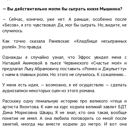
— Вы действительно могли бы сыграть князя Мышкина?
— Сейчас, конечно, уже нет. А раньше, особенно после
«Бесов», я это чувствовал. Да, мог бы сыграть. Но, видите, не
случилось.
Как точно сказала Раневская: «Кладбище несыгранных
ролей». Это правда.
Однажды я случайно узнал, что Эфрос увидел меня с
Наташей Акимовой в пьесе Червинского «Счастье моё» и
предлагал Льву Абрамовичу поставить «Ромео и Джульетту»
с нами в главных ролях. Но этого не случилось. К сожалению…
У меня есть идея, — возможно, я её осуществлю — сделать
аудиозаписи некоторых сцен из этого романа.
Расскажу одну гениальную историю про великого чтеца и
артиста Яхонтова. К нам на курс ходила великий завлит БДТ
Дина Морисовна Шварц. Я не знал, кто она такая, вообще
понятия не имел. А она любила поговорить со мной после
занятий, иногда мы вместе ходили до метро. И вот она