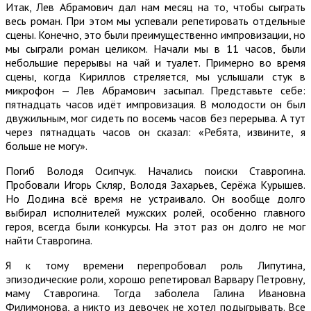
Итак, Лев Абрамович дал нам месяц на то, чтобы сыграть
весь роман. При этом мы успевали репетировать отдельные
сцены. Конечно, это были преимущественно импровизации, но
мы сыграли роман целиком. Начали мы в 11 часов, были
небольшие перерывы на чай и туалет. Примерно во время
сцены, когда Кириллов стреляется, мы услышали стук в
микрофон — Лев Абрамович засыпал. Представьте себе:
пятнадцать часов идёт импровизация. В молодости он был
двужильным, мог сидеть по восемь часов без перерыва. А тут
через пятнадцать часов он сказал: «Ребята, извините, я
больше не могу».
Погиб Володя Осипчук. Начались поиски Ставрогина.
Пробовали Игорь Скляр, Володя Захарьев, Серёжа Курышев.
Но Додина всё время не устраивало. Он вообще долго
выбирал исполнителей мужских ролей, особенно главного
героя, всегда были конкурсы. На этот раз он долго не мог
найти Ставрогина.
Я к тому времени перепробовал роль Липутина,
эпизодические роли, хорошо репетировал Варвару Петровну,
маму Ставрогина. Тогда заболела Галина Ивановна
Филимонова, а никто из девочек не хотел подыгрывать. Все