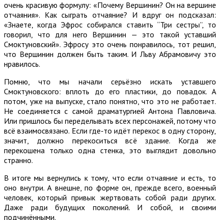
очень красивую формулу: «Почему Вершинин? Он на вершине
отчаяния». Как сыграть отчаяние? И вдруг он подсказал:
«Знаете, когда Эфрос собирался ставить “Три сестры”, то
говорил, что для него Вершинин — это такой уставший
Смоктуновский». Эфросу это очень понравилось, тот решил,
что Вершинин должен быть таким. И Льву Абрамовичу это
нравилось.
Помню, что мы начали серьёзно искать уставшего
Смоктуновского: вплоть до его пластики, до повадок. А
потом, уже на выпуске, стало понятно, что это не работает.
Не соединяется с самой драматургией Антона Павловича.
Или пришлось бы переделывать всех персонажей, потому что
всё взаимосвязано. Если где-то идёт перекос в одну сторону,
значит, должно перекоситься всё здание. Когда же
перекошена только одна стенка, это выглядит довольно
странно.
В итоге мы вернулись к тому, что если отчаяние и есть, то
оно внутри. А внешне, по форме он, прежде всего, военный
человек, который привык жертвовать собой ради других.
Даже ради будущих поколений. И собой, и своими
подчинёнными.