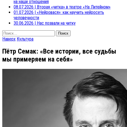
на наши отношения
08.07.2026
|
Вторая «читка» в театре «На Литейном»
01.07.2026
|
«Нейровася»: как научить нейросеть
человечности
30.06.2026
|
Нас позвали на читку
Найти:
Наверх
Культура
Пётр Семак: «Все истории, все судьбы
мы примеряем на себя»