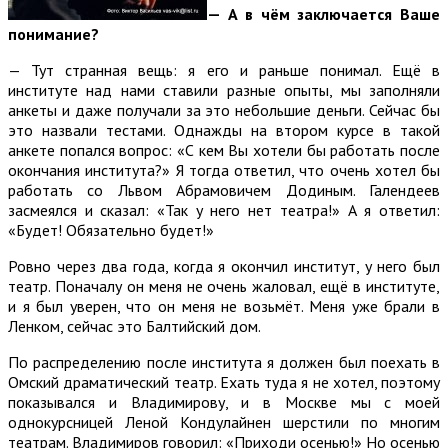
— А в чём заключается Ваше
понимание?
— Тут странная вещь: я его и раньше понимал. Ещё в
институте над нами ставили разные опыты, мы заполняли
анкеты и даже получали за это небольшие деньги. Сейчас бы
это назвали тестами. Однажды на втором курсе в такой
анкете попался вопрос: «С кем Вы хотели бы работать после
окончания института?» Я тогда ответил, что очень хотел бы
работать со Львом Абрамовичем Додиным. Галендеев
засмеялся и сказал: «Так у него нет театра!» А я ответил:
«Будет! Обязательно будет!»
Ровно через два года, когда я окончил институт, у него был
театр. Поначалу он меня не очень жаловал, ещё в институте,
и я был уверен, что он меня не возьмёт. Меня уже брали в
Ленком, сейчас это Балтийский дом.
По распределению после института я должен был поехать в
Омский драматический театр. Ехать туда я не хотел, поэтому
показывался и Владимирову, и в Москве мы с моей
однокурсницей Леной Кондулайнен шерстили по многим
театрам. Владимиров говорил: «Приходи осенью!» Но осенью