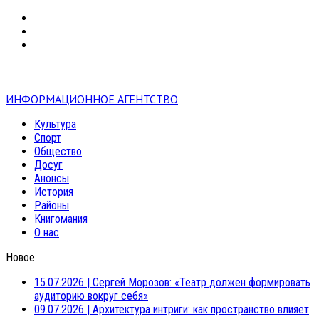
VK
RSS
mail
ИНФОРМАЦИОННОЕ АГЕНТСТВО
Культура
Спорт
Общество
Досуг
Анонсы
История
Районы
Книгомания
О нас
Новое
15.07.2026
|
Сергей Морозов: «Театр должен формировать
аудиторию вокруг себя»
09.07.2026
|
Архитектура интриги: как пространство влияет