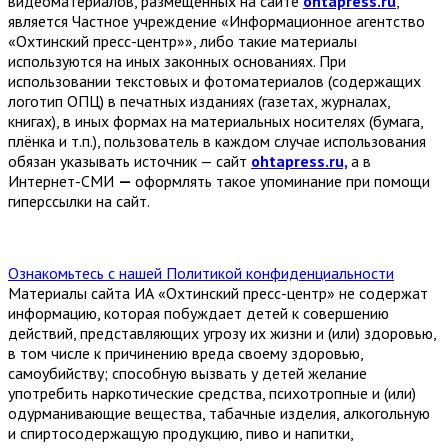
видеоматериалов, размещённых на сайте
ohtapress.ru
,
является Частное учреждение «Информационное агентство
«Охтинский пресс-центр»», либо такие материалы
используются на иных законных основаниях. При
использовании текстовых и фотоматериалов (содержащих
логотип ОПЦ) в печатных изданиях (газетах, журналах,
книгах), в иных формах на материальных носителях (бумага,
плёнка и т.п.), пользователь в каждом случае использования
обязан указывать источник — сайт
ohtapress.ru,
а в
Интернет-СМИ
—
оформлять такое упоминание при помощи
гиперссылки на сайт.
Ознакомьтесь с нашей Политикой конфиденциальности
Материалы сайта ИА «Охтинский пресс-центр» не содержат
информацию, которая побуждает детей к совершению
действий, представляющих угрозу их жизни и (или) здоровью,
в том числе к причинению вреда своему здоровью,
самоубийству; способную вызвать у детей желание
употребить наркотические средства, психотропные и (или)
одурманивающие вещества, табачные изделия, алкогольную
и спиртосодержащую продукцию, пиво и напитки,