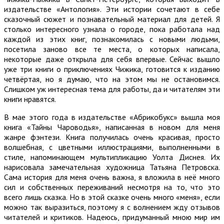
издательстве «Антология». Эти истории сочетают в себе
сказочный сюжет и познавательный материал для детей. Я
столько интересного узнала о городе, пока работала над
каждой из этих книг, познакомилась с новыми людьми,
посетила заново все те места, о которых написала,
некоторые даже открыла для себя впервые. Сейчас вышло
уже три книги о приключениях Чижика, готовится к изданию
четвёртая, но я думаю, что на этом мы не остановимся.
Слишком уж интересная тема для работы, да и читателям эти
книги нравятся.
В мае этого года в издательстве «Абрикобукс» вышла моя
книга «Тайны Чароводья», написанная в новом для меня
жанре фэнтези. Книга получилась очень красивая, просто
волшебная, с цветными иллюстрациями, выполненными в
стиле, напоминающем мультипликацию Уолта Диснея. Их
нарисовала замечательная художница Татьяна Петровска.
Сама история для меня очень важна, я вложила в неё много
сил и собственных переживаний несмотря на то, что это
всего лишь сказка. Но в этой сказке очень много «меня», если
можно так выразиться, поэтому я с волнением жду отзывов
читателей и критиков. Надеюсь, придуманный мною мир им