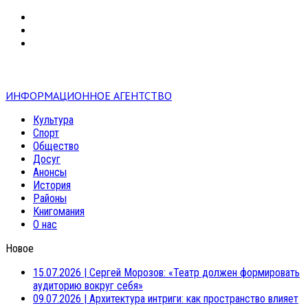
VK
RSS
mail
ИНФОРМАЦИОННОЕ АГЕНТСТВО
Культура
Спорт
Общество
Досуг
Анонсы
История
Районы
Книгомания
О нас
Новое
15.07.2026
|
Сергей Морозов: «Театр должен формировать
аудиторию вокруг себя»
09.07.2026
|
Архитектура интриги: как пространство влияет