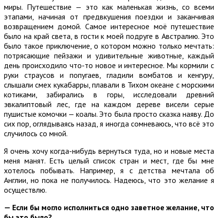
миры. Путешествие — это как маленькая жизнь, со всеми
этапами, начиная от предвкушения поездки и заканчивая
возвращением домой. Самое интересное моё путешествие
было на край света, в гости к моей подруге в Австралию. Это
было такое приключение, о котором можно только мечтать:
потрясающие пейзажи и удивительные животные, каждый
день происходило что-то новое и интересное. Мы кормили с
руки страусов и попугаев, гладили вомбатов и кенгуру,
слышали смех кукабарры, плавали в Тихом океане с морскими
котиками, забирались в горы, исследовали древний
эвкалиптовый лес, где на каждом дереве висели серые
пушистые комочки — коалы. Это была просто сказка наяву. До
сих пор, оглядываясь назад, я иногда сомневаюсь, что всё это
случилось со мной.
Я очень хочу когда-нибудь вернуться туда, но и новые места
меня манят. Есть целый список стран и мест, где бы мне
хотелось побывать. Например, я с детства мечтала об
Англии, но пока не получилось. Надеюсь, что это желание я
осуществлю.
— Если бы могло исполниться одно заветное желание, что
бы это было?