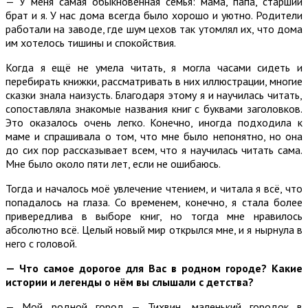
— У меня самая обыкновенная семья: мама, папа, старший
брат и я. У нас дома всегда было хорошо и уютно. Родители
работали на заводе, где шум цехов так утомлял их, что дома
им хотелось тишины и спокойствия.
Когда я ещё не умела читать, я могла часами сидеть и
перебирать книжки, рассматривать в них иллюстрации, многие
сказки знала наизусть. Благодаря этому я и научилась читать,
сопоставляла знакомые названия книг с буквами заголовков.
Это оказалось очень легко. Конечно, иногда подходила к
маме и спрашивала о том, что мне было непонятно, но она
до сих пор рассказывает всем, что я научилась читать сама.
Мне было около пяти лет, если не ошибаюсь.
Тогда и началось моё увлечение чтением, и читала я всё, что
попадалось на глаза. Со временем, конечно, я стала более
привередлива в выборе книг, но тогда мне нравилось
абсолютно всё. Целый новый мир открылся мне, и я нырнула в
него с головой.
— Что самое дорогое для Вас в родном городе? Какие
истории и легенды о нём вы слышали с детства?
— Мой родной город — Тихвин, маленький городок в