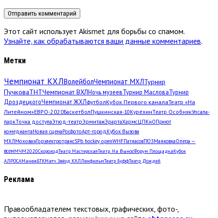
Этот сайт использует Akismet для борьбы со спамом.
Узнайте, как обрабатываются ваши данные комментариев
.
Метки
Чемпионат КХЛ
Волейбол
Чемпионат МХЛ
Турнир
Пучкова
ТНТ
Чемпионат ВХЛ
Ночь музеев
Турнир Маслова
Турнир
Дроздецкого
Чемпионат ЖХЛ
футбол
Кубок Первого канала
Театр «На
Литейном»
ЕВРО-2020
Баскетбол
Пушкинская-10
Курёхин
Театр Особняк
Упсала-
парк
Точка доступа
Этюд-театр
Эрмитаж
Эрарта
Хармс
ЦПКиО
Приют
комедианта
Новая сцена
Росфото
Арт-город
Кубок Вызова
МХЛ
Моховая
Горэлектротранс
SPb hockey open
WHF
Патласов
ТЮЗ
Маяковка
Опера —
всем
МЧМ2020
Скороход
Театр Мастерская
Театр. На Вынос
Форум Площадка
Кубок
АЛРОСА
Манеж
БТК
Матч Звёзд КХЛ
Ленфильм
Театр Буфф
Театр Дождей
Реклама
Правообладателем текстовых, графических, фото-,