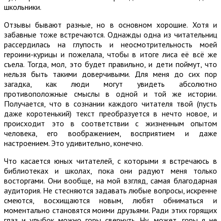
школьники.
Отзывы бывают разные, но в основном хорошие. Хотя и
забавные тоже встречаются. Однажды одна из читательниц
рассердилась на глупость и неосмотрительность моей
героини-курицы и пожелала, чтобы в итоге лиса её всё же
съела. Тогда, мол, это будет правильно, и дети поймут, что
нельзя быть такими доверчивыми. Для меня до сих пор
загадка, как люди могут увидеть абсолютно
противоположные смыслы в одной и той же истории.
Получается, что в сознании каждого читателя твой (пусть
даже коротенький) текст преобразуется в нечто новое, и
происходит это в соответствии с жизненным опытом
человека, его воображением, восприятием и даже
настроением. Это удивительно, конечно.
Что касается юных читателей, с которыми я встречаюсь в
библиотеках и школах, пока они радуют меня только
восторгами. Они вообще, на мой взгляд, самая благодарная
аудитория. Не стесняются задавать любые вопросы, искренне
смеются, восхищаются новым, любят обниматься и
моментально становятся моими друзьями. Ради этих горящих
глаз и улыбок можно горы свернуть. Ну, может, горы я не