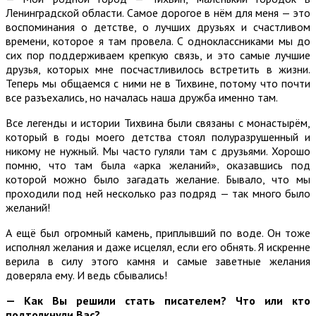
Ленинградской области. Самое дорогое в нём для меня — это
воспоминания о детстве, о лучших друзьях и счастливом
времени, которое я там провела. С одноклассниками мы до
сих пор поддерживаем крепкую связь, и это самые лучшие
друзья, которых мне посчастливилось встретить в жизни.
Теперь мы общаемся с ними не в Тихвине, потому что почти
все разъехались, но началась наша дружба именно там.
Все легенды и истории Тихвина были связаны с монастырём,
который в годы моего детства стоял полуразрушенный и
никому не нужный. Мы часто гуляли там с друзьями. Хорошо
помню, что там была «арка желаний», оказавшись под
которой можно было загадать желание. Бывало, что мы
проходили под ней несколько раз подряд — так много было
желаний!
А ещё был огромный камень, приплывший по воде. Он тоже
исполнял желания и даже исцелял, если его обнять. Я искренне
верила в силу этого камня и самые заветные желания
доверяла ему. И ведь сбывались!
— Как Вы решили стать писателем? Что или кто
подтолкнули Вас?