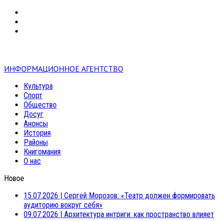
VK
RSS
mail
ИНФОРМАЦИОННОЕ АГЕНТСТВО
Культура
Спорт
Общество
Досуг
Анонсы
История
Районы
Книгомания
О нас
Новое
15.07.2026
|
Сергей Морозов: «Театр должен формировать
аудиторию вокруг себя»
09.07.2026
|
Архитектура интриги: как пространство влияет