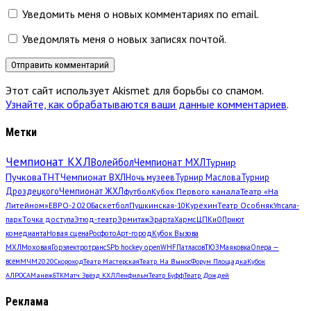
Уведомить меня о новых комментариях по email.
Уведомлять меня о новых записях почтой.
Этот сайт использует Akismet для борьбы со спамом.
Узнайте, как обрабатываются ваши данные комментариев
.
Метки
Чемпионат КХЛ
Волейбол
Чемпионат МХЛ
Турнир
Пучкова
ТНТ
Чемпионат ВХЛ
Ночь музеев
Турнир Маслова
Турнир
Дроздецкого
Чемпионат ЖХЛ
футбол
Кубок Первого канала
Театр «На
Литейном»
ЕВРО-2020
Баскетбол
Пушкинская-10
Курёхин
Театр Особняк
Упсала-
парк
Точка доступа
Этюд-театр
Эрмитаж
Эрарта
Хармс
ЦПКиО
Приют
комедианта
Новая сцена
Росфото
Арт-город
Кубок Вызова
МХЛ
Моховая
Горэлектротранс
SPb hockey open
WHF
Патласов
ТЮЗ
Маяковка
Опера —
всем
МЧМ2020
Скороход
Театр Мастерская
Театр. На Вынос
Форум Площадка
Кубок
АЛРОСА
Манеж
БТК
Матч Звёзд КХЛ
Ленфильм
Театр Буфф
Театр Дождей
Реклама